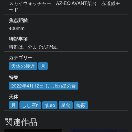
スカイウォッチャー　AZ-EQ AVANT架台　赤道儀モ
ード
焦点距離
400mm
特記事項
時刻は、分までの記録。
カテゴリー
天体の接近
月
特集
2022年4月12日 しし座η星の食
天体
月
しし座η
ηLeo
星食
掩蔽
関連作品