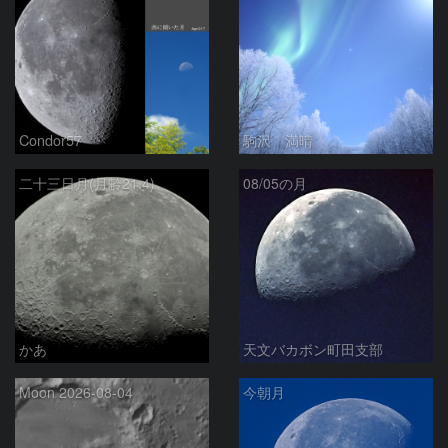
Condor57
駒沢 満晴
二十三日月(月齢21.4)
08/05の月
かあ
天文バカボン町田支部
Moon 2026-08-04
今朝月