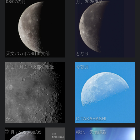
08/07の月
月、2026/8/7
天文バカボン町田支部
となり
月面「月面中央部」附近
今朝月
かあ
O.TAKAHASHI
「月」2026/08/05
極北・天地輝彩