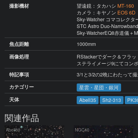
撮影機材
望遠鏡：タカハシ
MT-160
カメラ：キヤノン
EOS 6
Sky-Watcher コマコレクター
STC Astro Duo-Narrowband 
Sky-WatcherEQ8赤道儀
焦点距離
1000mm
画像処理
RStackerでダーク＆フラット補正、
ステライメージ9にてコンポジット
特記事項
3/1と3/2の2晩にわたって
カテゴリー
星雲・星団・銀河
天体
Abell35
Sh2-313
PK3
関連作品
Abell80
NGC40