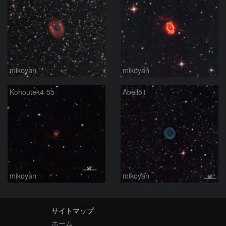
mikoyan
mikoyan
Kohoutek4-55
Abell51
mikoyan
mikoyan
サイトマップ
ホーム