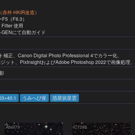
D（赤外 HKIR改造）
F5（F6.3）

Filter 使用

＋M-GENにて自動ガイド
Canon Digital Photo Professional 4でカラー化、

、PixInsightおよびAdobe Photoshop 2022で画像処
撮影
03+40.1
うみへび座
惑星状星雲
Abell79
IC1295