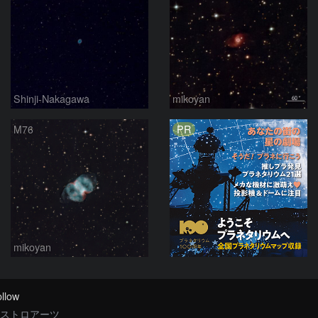
Shinji-Nakagawa
mikoyan
PR
M76
mikoyan
llow
ストロアーツ