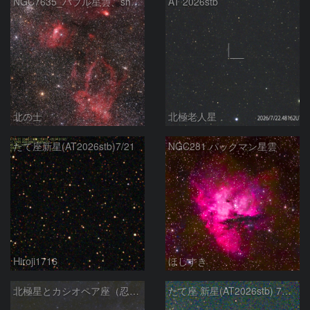
NGC7635_バブル星雲、sh2-157_くわがた星雲
AT 2026stb
北の士
北極老人星
たて座新星(AT2026stb)7/21
NGC281 パックマン星雲
Hiroji1716
ほしすき
北極星とカシオペア座（忍び寄る秋）
たて座 新星(AT2026stb) 7月14日 Seestar50