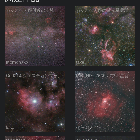
カシオペア座付近の空域 260720
カシオペア座の散光星雲群
momonako
take
Ced214 クエスチョンマーク星雲の“心臓部”
M52 NGC7635 バブル星雲 Sh2-159 カシオペア座
take
化石職人