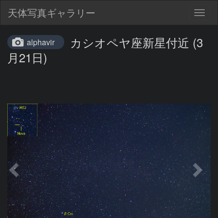
天体写真ギャラリー
Togg
navig
カシオペヤ座新星付近 (3
alphavir
月21日)