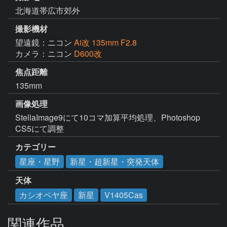
北海道帯広市郊外
撮影機材
望遠鏡：ニコン
Ai改 135mm F2.8
カメラ：ニコン
D600改
焦点距離
135mm
画像処理
StellaImage9にて10コマ加算平均処理、Photoshop 
CS5にて調整
カテゴリー
星座・星野
新星・超新星・突発天体
天体
カシオペヤ座
新星
V1405Cas
関連作品