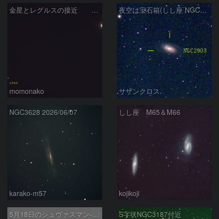
金星とレグルスの接近 260709
夜空は宝石箱(しし座 NGC2903) Seestar50
momonako
サザンクロス
NGC3628 2026/06/07
しし座 M65＆M66
karako-m57
kojikoji
5月18日のシュヴァスマン-ヴァハマン第1彗星（29P）
S字状NGC3187付近