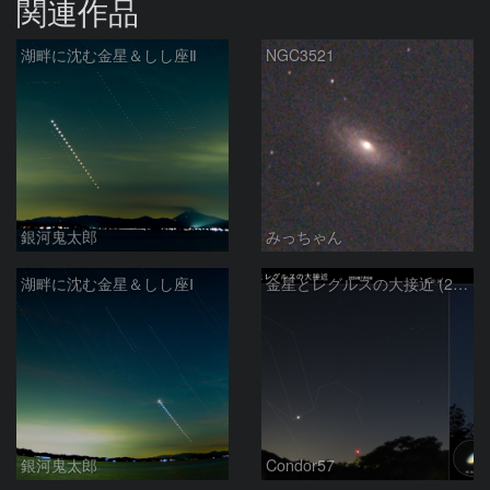
関連作品
湖畔に沈む金星＆しし座Ⅱ
NGC3521
銀河鬼太郎
みっちゃん
湖畔に沈む金星＆しし座Ⅰ
金星とレグルスの大接近 (2026/07/09)
銀河鬼太郎
Condor57