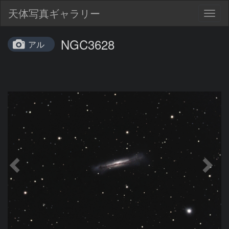
天体写真ギャラリー
Togg
navig
NGC3628
アル