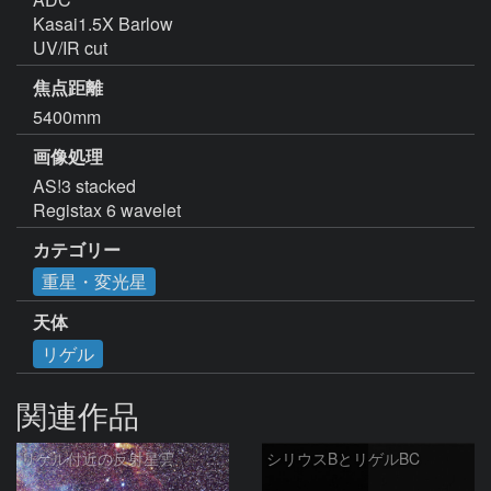
Kasai1.5X Barlow

UV/IR cut
焦点距離
5400mm
画像処理
AS!3 stacked

Registax 6 wavelet
カテゴリー
重星・変光星
天体
リゲル
関連作品
リゲル付近の反射星雲 251218
シリウスBとリゲルBC