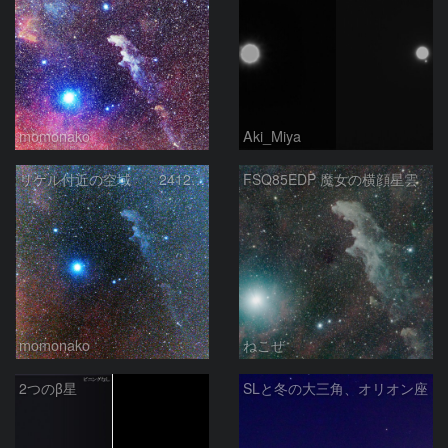
momonako
Aki_Miya
リゲル付近の空域 241231
FSQ85EDP 魔女の横顔星雲
momonako
ねこぜ
2つのβ星
SLと冬の大三角、オリオン座