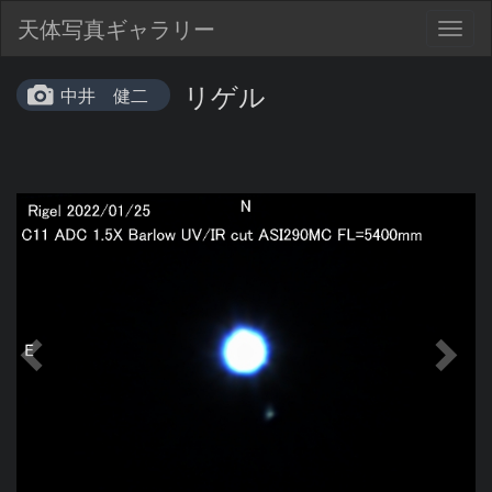
天体写真ギャラリー
Togg
navig
リゲル
中井 健二