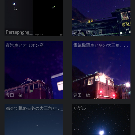
Persephone
豊田 敏
夜汽車とオリオン座
電気機関車と冬の大三角、オリオン座
豊田 敏
豊田 敏
都会で眺める冬の大三角とカノープス 2024/02/12
リゲル