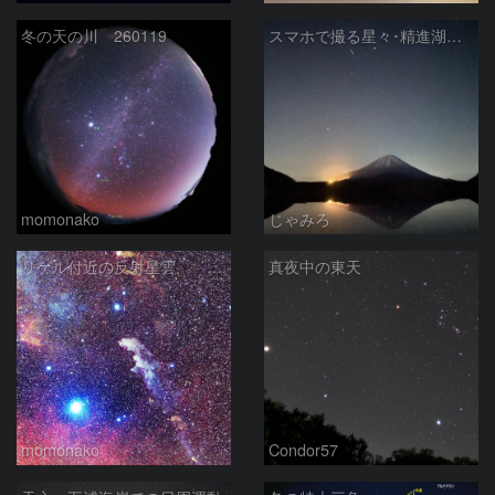
冬の天の川 260119
スマホで撮る星々･精進湖での冬の星座
momonako
じゃみろ
リゲル付近の反射星雲 251218
真夜中の東天
momonako
Condor57