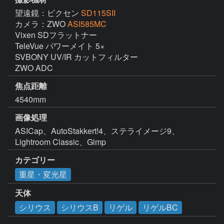
望遠鏡：ビクセン
SD115SII
カメラ：ZWO
ASI585MC
Vixen SDフラットナー

TeleVue パワーメイト 5×

SVBONY UV/IR カットフィルター

ZWO ADC
焦点距離
4540mm
画像処理
ASICap、AutoStakkert!4、ステライメージ9、
Lightroom Classic、Gimp
カテゴリー
重星・変光星
天体
シリウス
シリウスB
リゲル
リゲルBC