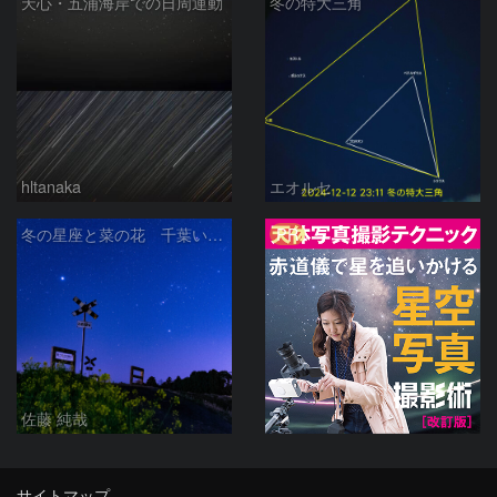
天心・五浦海岸での日周運動
冬の特大三角
hltanaka
エオルセ
PR
冬の星座と菜の花 千葉いすみ鉄道 第二五之町踏切で
佐藤 純哉
サイトマップ