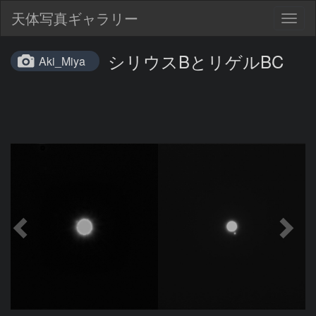
天体写真ギャラリー
Togg
navig
シリウスBとリゲルBC
Aki_Miya