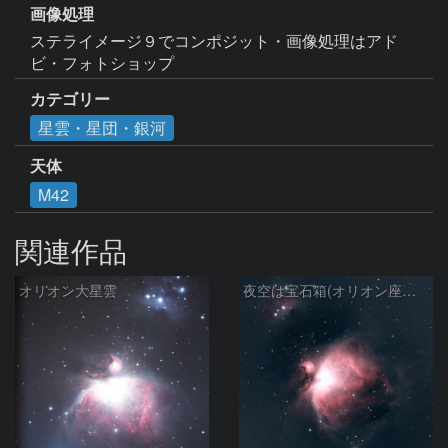
画像処理
ステライメージ９でコンポジット・画像処理はアド
ビ・フォトショップ
カテゴリー
星雲・星団・銀河
天体
M42
関連作品
オリオン大星雲
夜空は宝石箱(オリオン座大星雲 M42) Seestar50