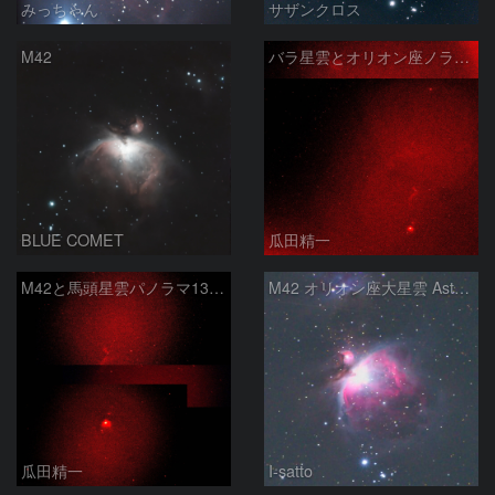
みっちゃん
サザンクロス
M42
バラ星雲とオリオン座ノラマ50mm
BLUE COMET
瓜田精一
M42と馬頭星雲パノラマ135mm
M42 オリオン座大星雲 AstroTracer Type3の威力
瓜田精一
I-satto