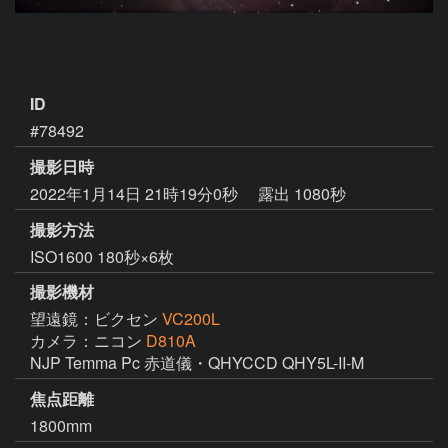
ID
#78492
撮影日時
2022年1月14日 21時19分0秒
露出 1080秒
撮影方法
ISO1600 180秒×6枚
撮影機材
望遠鏡：ビクセン
VC200L
カメラ：ニコン
D810A
NJP Temma Pc 赤道儀・QHYCCD QHY5L-II-M
焦点距離
1800mm