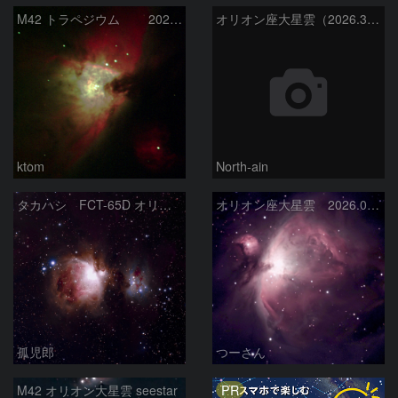
M42 トラペジウム 2026-3-14
オリオン座大星雲（2026.3.15）
ktom
North-ain
タカハシ FCT-65D オリオン大星雲
オリオン座大星雲 2026.01.13
孤児郎
つーさん
PR
M42 オリオン大星雲 seestar