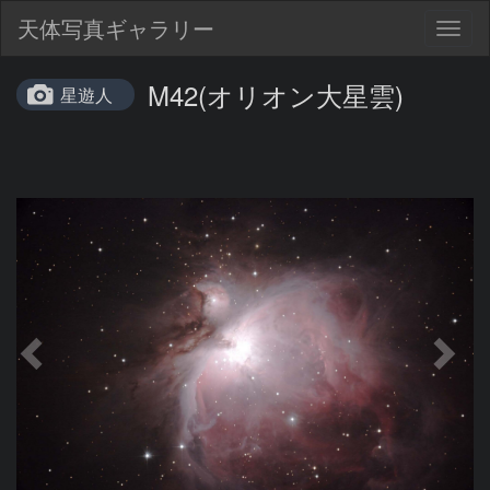
天体写真ギャラリー
Togg
navig
M42(オリオン大星雲)
星遊人