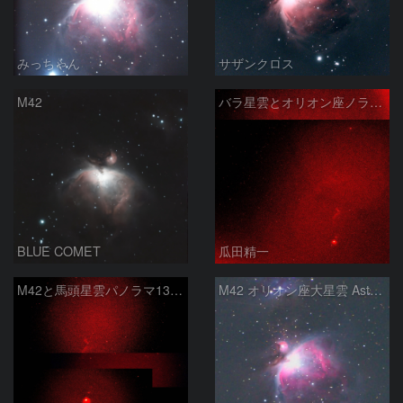
みっちゃん
サザンクロス
M42
バラ星雲とオリオン座ノラマ50mm
BLUE COMET
瓜田精一
M42と馬頭星雲パノラマ135mm
M42 オリオン座大星雲 AstroTracer Type3の威力