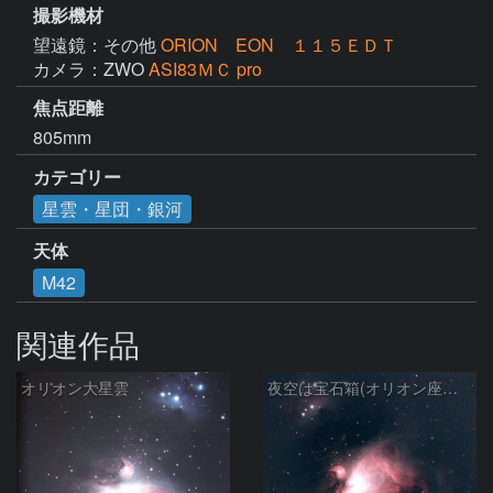
撮影機材
望遠鏡：その他
ORION EON １１５ＥＤＴ
カメラ：ZWO
ASI83ＭＣ pro
焦点距離
805mm
カテゴリー
星雲・星団・銀河
天体
M42
関連作品
オリオン大星雲
夜空は宝石箱(オリオン座大星雲 M42) Seestar50