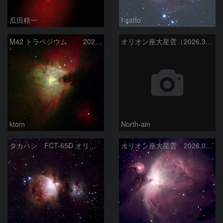
瓜田精一
I-satto
M42 トラペジウム 2026-3-14
オリオン座大星雲（2026.3.15）
ktom
North-ain
タカハシ FCT-65D オリオン大星雲
オリオン座大星雲 2026.01.13