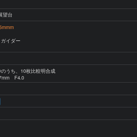
展望台
85mmm
ガイダー

6秒のうち、10枚比較明合成

mm　F4.0　