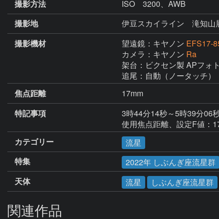
撮影方法
ISO 3200、AWB
撮影地
伊豆スカイライン 滝知山
撮影機材
望遠鏡：キヤノン
EFS17-
カメラ：キヤノン
Ra
架台：ビクセン製 APフォト
追尾：自動（ノータッチ）
焦点距離
17mm
特記事項
3時44分14秒～5時39分0
使用焦点距離、設定F値：17
カテゴリー
流星
特集
2022年 しぶんぎ座流星群
天体
流星
しぶんぎ座流星群
関連作品