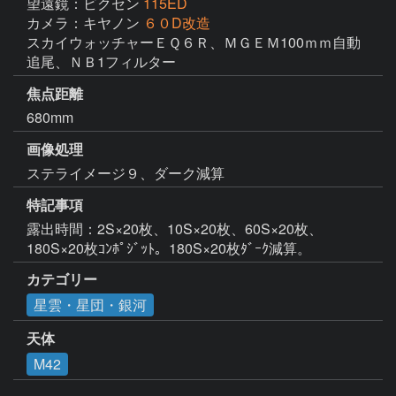
望遠鏡：ビクセン
115ED
カメラ：キヤノン
６０D改造
スカイウォッチャーＥＱ６Ｒ、ＭＧＥＭ100ｍｍ自動
追尾、ＮＢ1フィルター
焦点距離
680mm
画像処理
ステライメージ９、ダーク減算
特記事項
露出時間：2S×20枚、10S×20枚、60S×20枚、
180S×20枚ｺﾝﾎﾟｼﾞｯﾄ。180S×20枚ﾀﾞｰｸ減算。
カテゴリー
星雲・星団・銀河
天体
M42