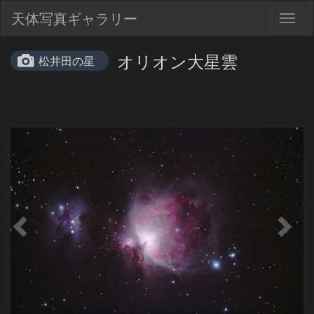
天体写真ギャラリー
Togg
navig
オリオン大星雲
松井田の星