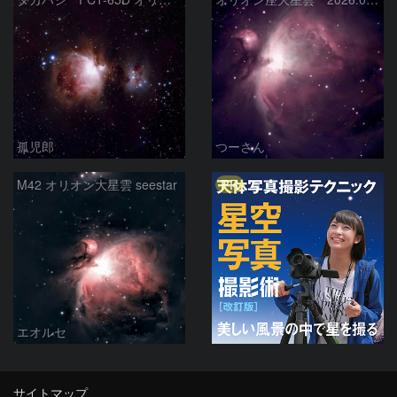
孤児郎
つーさん
PR
M42 オリオン大星雲 seestar
エオルセ
サイトマップ