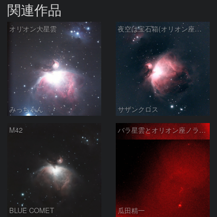
関連作品
オリオン大星雲
夜空は宝石箱(オリオン座大星雲 M42) Seestar50
みっちゃん
サザンクロス
M42
バラ星雲とオリオン座ノラマ50mm
BLUE COMET
瓜田精一