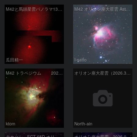
M42と馬頭星雲パノラマ135mm
M42 オリオン座大星雲 AstroTracer Type3の威力
瓜田精一
I-satto
M42 トラペジウム 2026-3-14
オリオン座大星雲（2026.3.15）
ktom
North-ain
タカハシ FCT-65D オリオン大星雲
オリオン座大星雲 2026.01.13