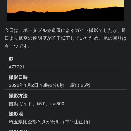
今日は、ポータブル赤道儀によるガイド撮影でしたが、昨
日より低空の透明度が若干低下していたため、尾の写りは
今一つです。
ID
#77721
撮影日時
2022年1月2日 18時2分0秒
露出 25秒
撮影方法
自動ガイド、f/5.0、iso800
撮影地
埼玉県比企郡ときがわ町（堂平山山頂）