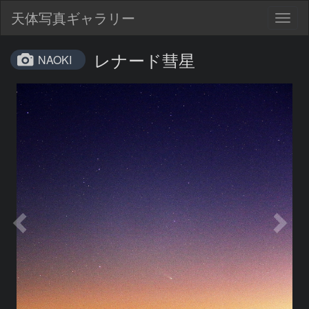
天体写真ギャラリー
Togg
navig
レナード彗星
NAOKI