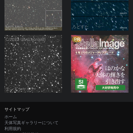
kem.kem
ろどすた
PR
C/2022 U1 (Leonard)
モンドシャルナ
サイトマップ
ホーム
天体写真ギャラリーについて
利用規約