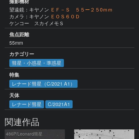
撮影機材
望遠鏡：キヤノン
ＥＦ－Ｓ ５５ー２５0ｍｍ
カメラ：キヤノン
ＥＯＳ６０Ｄ
ケンコー　スカイメモＳ
焦点距離
55mm
カテゴリー
彗星・小惑星・準惑星
特集
レナード彗星（C/2021 A1）
天体
レナード彗星
C/2021A1
関連作品
486P/Leonard彗星
486P/Leonard