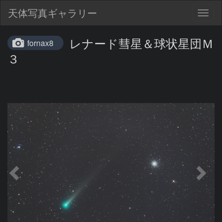
天体写真ギャラリー
Togg
navig
レナード彗星＆球状星団Ｍ
fornax8
３