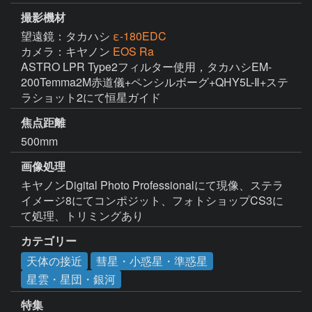
撮影機材
望遠鏡：タカハシ
ε-180EDC
カメラ：キヤノン
EOS Ra
ASTRO LPR Type2フィルター使用，タカハシEM-
200Temma2M赤道儀+ペンシルボーグ+QHY5L-Ⅱ+ステ
ラショット2にて恒星ガイド
焦点距離
500mm
画像処理
キヤノンDigital Photo Professionalにて現像、ステラ
イメージ8にてコンポジット、フォトショップCS3に
て処理、トリミングあり
カテゴリー
天体の接近
彗星・小惑星・準惑星
星雲・星団・銀河
特集