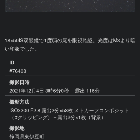
18×50IS双眼鏡で1度弱の尾を眼視確認。光度はM3より暗
い印象でした。
ID
#76408
撮影日時
2021年12月4日 3時6分0秒
露出 116分
撮影方法
ISO3200 F2.8 露出2分×58枚 メトカーフコンポジット
（σクリッピング）＋露出2分×1枚（背景）
撮影地
静岡県東伊豆町