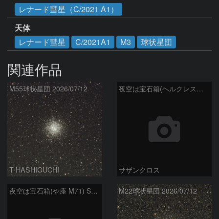
レナード彗星（C/2021 A1）
天体
レナード彗星
C/2021A1
M3
球状星団
関連作品
M55球状星団 2026/07/12
夜空は宝石箱(ヘルクレス座 M92) Seestar50
T-HASHIGUCHI
サザンクロス
夜空は宝石箱(や座 M71) Seestar50
M22球状星団 2026/07/12