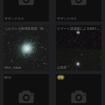
サザンクロス
サザンクロス
ヘルクレス座球状星団 M１３（RGB合成）
スマート望遠鏡によるM27とM13
oton_inoue
山田昇
PR
M13