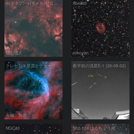
α(デネブ)~γ(サドル)付近 NGC7000 北アメリカ星雲 IC5067~5070 ペリカン星雲 Sh2-112 はくちょう座
Abell80
化石職人
mikoyan
クレセント星雲とチューリップ星雲の真ん中あたりにある星雲 NGC6883 ???
夜半前の流星E-1 (26-08-02)
今城 雅彦
alphavir
NGC40
Sh2-124 はくちょう座