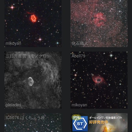
mikoyan
化石職人
三日月星雲（モノクロ）
Abell79
pleiades
mikoyan
PR
IC5076 はくちょう座