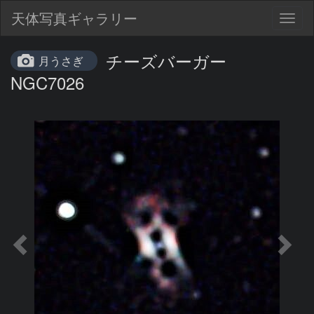
天体写真ギャラリー
Togg
navig
チーズバーガー
月うさぎ
NGC7026