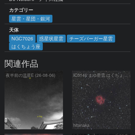
カテゴリー
星雲・星団・銀河
天体
NGC7026
惑星状星雲
チーズバーガー星雲
はくちょう座
関連作品
夜半前の流星E (26-08-06)
IC5146 まゆ星雲 はくちょう座
alphavir
hltanaka