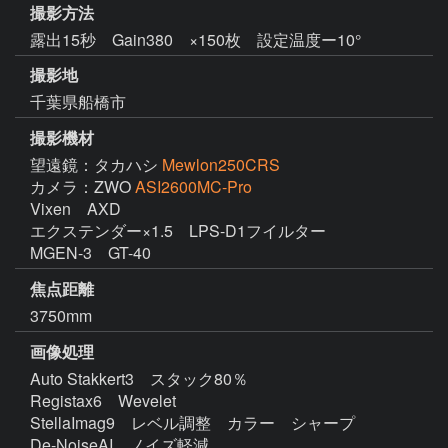
撮影方法
露出15秒 Gain380 ×150枚 設定温度ー10°
撮影地
千葉県船橋市
撮影機材
望遠鏡：タカハシ
Mewlon250CRS
カメラ：ZWO
ASI2600MC-Pro
Vixen　AXD　

エクステンダー×1.5　LPS-D1フイルター

MGEN-3　GT-40　　　
焦点距離
3750mm
画像処理
Auto Stakkert3　スタック80％

Registax6　Wevelet

StellaImag9　レベル調整　カラー　シャープ
