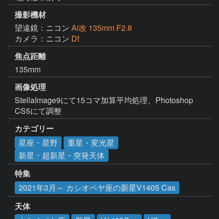
撮影機材
望遠鏡：ニコン
Ai改 135mm F2.8
カメラ：ニコン
Df
焦点距離
135mm
画像処理
StellaImage9にて15コマ加算平均処理、Photoshop 
CS5にて調整
カテゴリー
星座・星野
重星・変光星
新星・超新星・突発天体
特集
2021年3月～ カシオペヤ座の新星V1405 Cas
天体