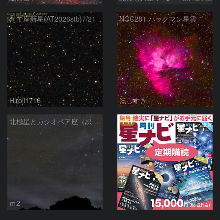
たて座新星(AT2026stb)7/21
NGC281 パックマン星雲
Hiroji1716
ほしすき
PR
北極星とカシオペア座（忍び寄る秋）
ｍ2