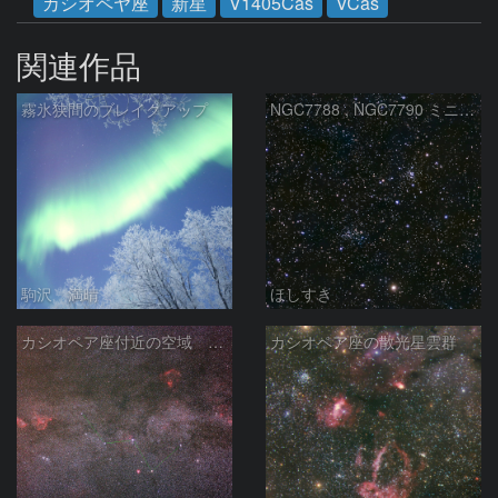
カシオペヤ座
新星
V1405Cas
VCas
関連作品
霧氷狭間のブレイクアップ
NGC7788 , NGC7790 ミニ二重星団
駒沢 満晴
ほしすき
カシオペア座付近の空域 260720
カシオペア座の散光星雲群