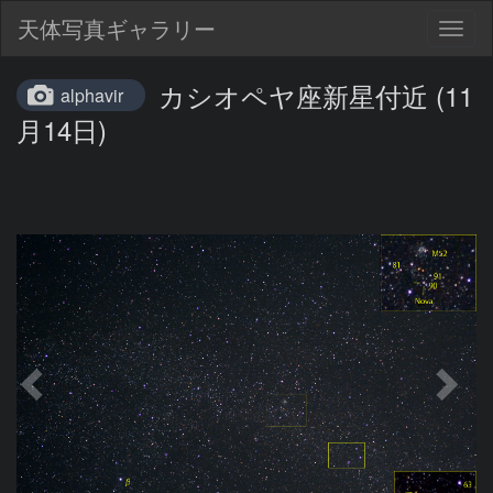
天体写真ギャラリー
Togg
navig
カシオペヤ座新星付近 (11
alphavir
月14日)