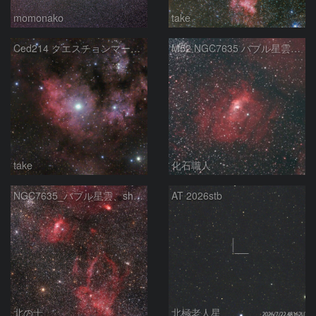
momonako
take
Ced214 クエスチョンマーク星雲の“心臓部”
M52 NGC7635 バブル星雲 Sh2-159 カシオペア座
take
化石職人
NGC7635_バブル星雲、sh2-157_くわがた星雲
AT 2026stb
北の士
北極老人星