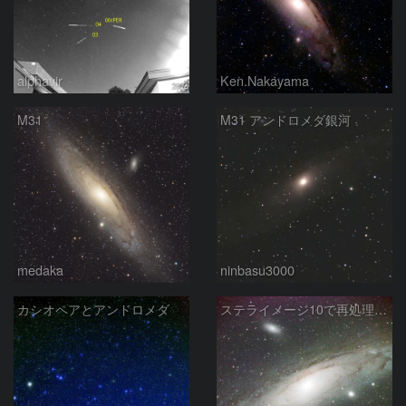
alphavir
Ken.Nakayama
M31
M31 アンドロメダ銀河
medaka
ninbasu3000
カシオペアとアンドロメダ
ステライメージ10で再処理したM31