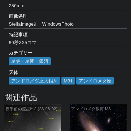
250mm
画像処理
特記事項
60秒X25コマ
カテゴリー
星雲・星団・銀河
天体
アンドロメダ座大銀河
M31
アンドロメダ座
関連作品
夜半前の流星E-2 (26-08-02)
アンドロメダ銀河 M31