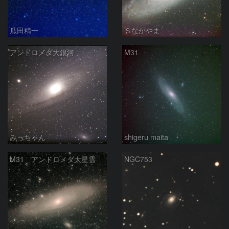
瓜田精一
Ｓなかやま
アンドロメダ大銀河
M31
みっちゃん
shigeru maita
M31 アンドロメダ大星雲
NGC753