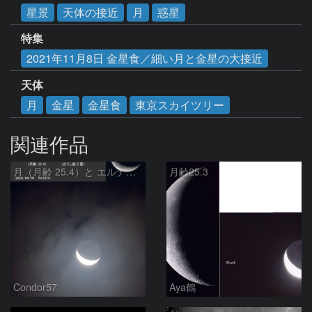
星景
天体の接近
月
惑星
特集
2021年11月8日 金星食／細い月と金星の大接近
天体
月
金星
金星食
東京スカイツリー
関連作品
月（月齢 25.4）と エルナト（おうし座β星）
月齢25.3
Condor57
Aya鶴