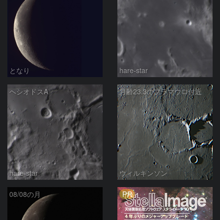
となり
hare-star
ヘシオドスA
月齢23.3のフラマウロ付近
hare-star
ウィルキンソン
PR
08/08の月