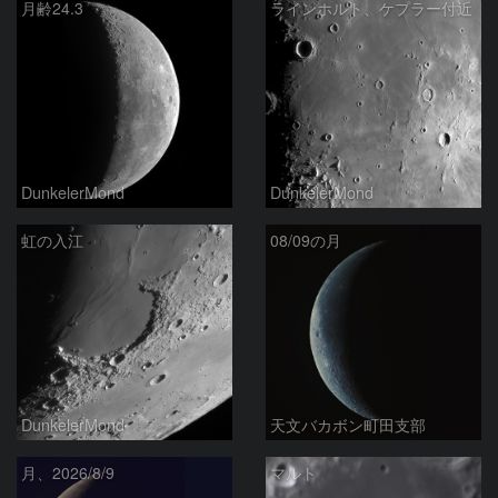
月齢24.3
ラインホルト、ケプラー付近
DunkelerMond
DunkelerMond
虹の入江
08/09の月
DunkelerMond
天文バカボン町田支部
月、2026/8/9
マルト