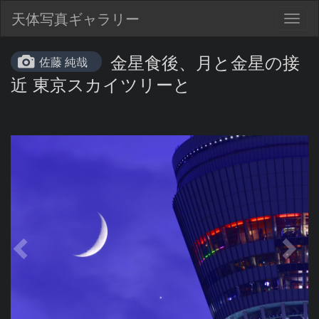
天体写真ギャラリー
Togg
navig
金星食後、月と金星の接
佐藤 純哉
近 東京スカイツリーと