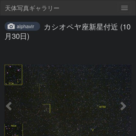
天体写真ギャラリー
Togg
navig
カシオペヤ座新星付近 (10
alphavir
月30日)