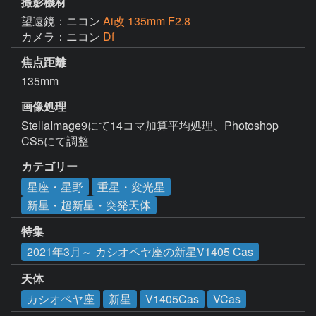
撮影機材
望遠鏡：ニコン
Ai改 135mm F2.8
カメラ：ニコン
Df
焦点距離
135mm
画像処理
StellaImage9にて14コマ加算平均処理、Photoshop 
CS5にて調整
カテゴリー
星座・星野
重星・変光星
新星・超新星・突発天体
特集
2021年3月～ カシオペヤ座の新星V1405 Cas
天体
カシオペヤ座
新星
V1405Cas
VCas