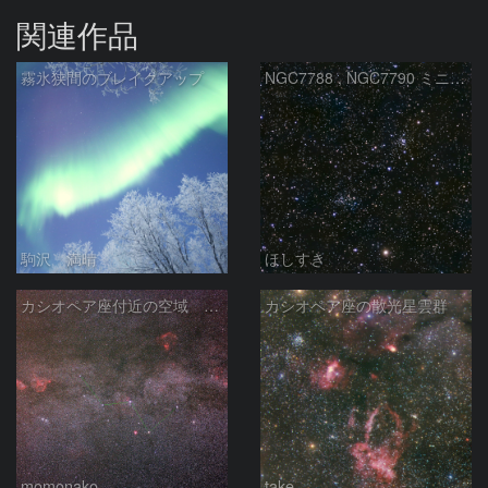
関連作品
霧氷狭間のブレイクアップ
NGC7788 , NGC7790 ミニ二重星団
駒沢 満晴
ほしすき
カシオペア座付近の空域 260720
カシオペア座の散光星雲群
momonako
take