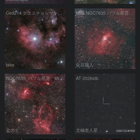
Ced214 クエスチョンマーク星雲の“心臓部”
M52 NGC7635 バブル星雲 Sh2-159 カシオペア座
take
化石職人
NGC7635_バブル星雲、sh2-157_くわがた星雲
AT 2026stb
北の士
北極老人星