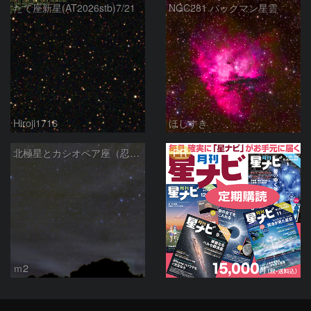
たて座新星(AT2026stb)7/21
NGC281 パックマン星雲
Hiroji1716
ほしすき
PR
北極星とカシオペア座（忍び寄る秋）
ｍ2