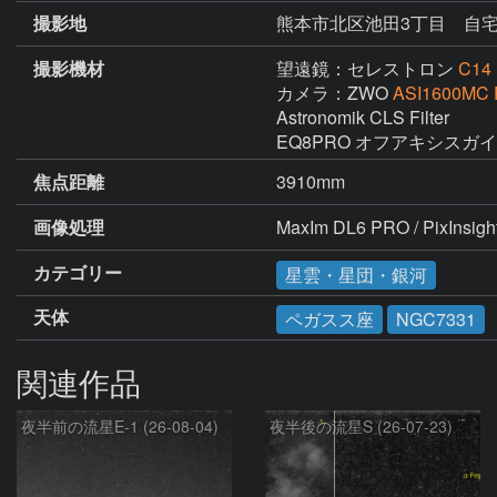
撮影地
熊本市北区池田3丁目 自
撮影機材
望遠鏡：セレストロン
C14
カメラ：ZWO
ASI1600MC 
Astronomik CLS Filter

EQ8PRO オフアキシスガ
焦点距離
3910mm
画像処理
MaxIm DL6 PRO / PixIns
カテゴリー
星雲・星団・銀河
天体
ペガスス座
NGC7331
関連作品
夜半前の流星E-1 (26-08-04)
夜半後の流星S (26-07-23)