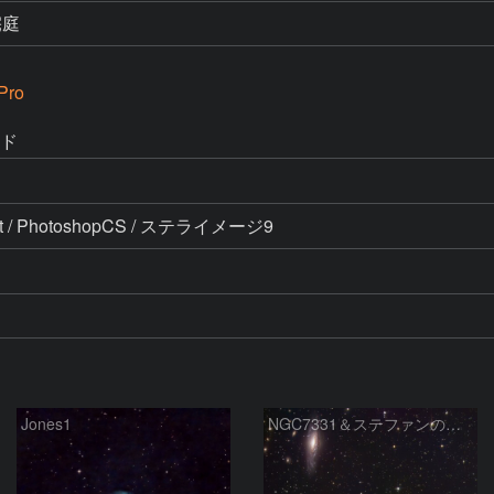
宅庭
Pro
イド
ight / PhotoshopCS / ステライメージ9
Jones1
NGC7331＆ステファンの五つ子