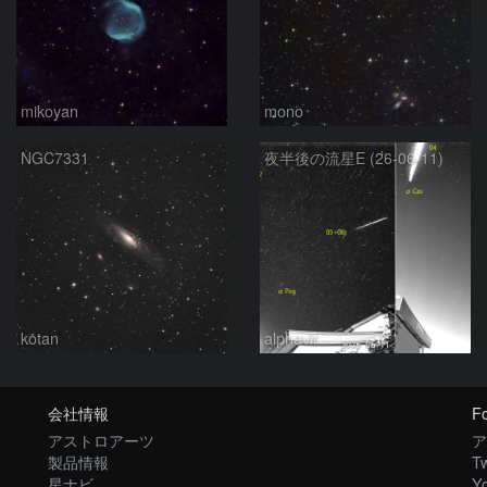
mikoyan
mono
NGC7331
夜半後の流星E (26-06-11)
kotan
alphavir
会社情報
Fo
アストロアーツ
ア
製品情報
Tw
星ナビ
Y