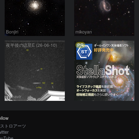
Bonjiri
mikoyan
PR
夜半後の流星E (26-06-10)
alphavir
llow
ストロアーツ
itter
ouTube