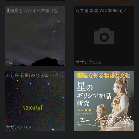
北極星とカシオペア座（忍び寄る秋）
たて座 新星(AT2026stb) 7月14日 Seestar50
ｍ2
サザンクロス
PR
わし座 新星(V2104Aql) 7月9日 Seestar50
サザンクロス