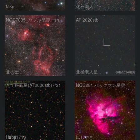
take
化石職人
NGC7635_バブル星雲、sh2-157_くわがた星雲
AT 2026stb
北の士
北極老人星
たて座新星(AT2026stb)7/21
NGC281 パックマン星雲
Hiroji1716
ほしすき