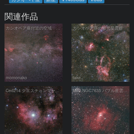
関連作品
カシオペア座付近の空域 260720
カシオペア座の散光星雲群
momonako
take
Ced214 クエスチョンマーク星雲の“心臓部”
M52 NGC7635 バブル星雲 Sh2-159 カシオペア座