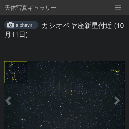
天体写真ギャラリー
Togg
navig
カシオペヤ座新星付近 (10
alphavir
月11日)