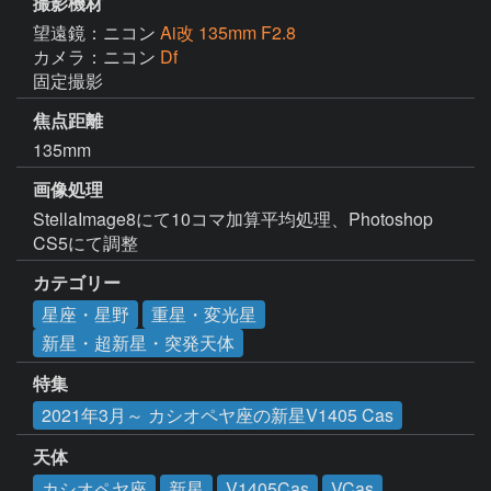
撮影機材
望遠鏡：ニコン
Ai改 135mm F2.8
カメラ：ニコン
Df
固定撮影
焦点距離
135mm
画像処理
StellaImage8にて10コマ加算平均処理、Photoshop 
CS5にて調整
カテゴリー
星座・星野
重星・変光星
新星・超新星・突発天体
特集
2021年3月～ カシオペヤ座の新星V1405 Cas
天体
カシオペヤ座
新星
V1405Cas
VCas