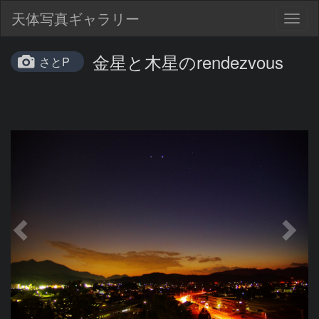
天体写真ギャラリー
Togg
navig
金星と木星のrendezvous
さとP