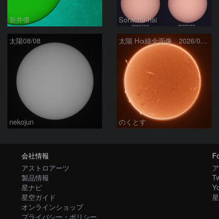
新井優
Sorachu-hai
太陽08/08
太陽 Hα線全面像 2026/08/08
nekojun
のくとす
会社情報
Fo
アストロアーツ
ア
製品情報
Tw
星ナビ
Y
星空ガイド
星
オンラインショップ
プライバシー・ポリシー