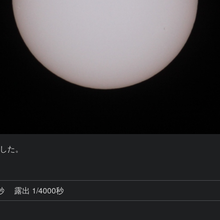
した。
4秒
露出 1/4000秒