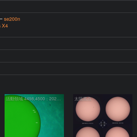
ー
se200n
s X4
活動領域 4498,4500：2026/08/08
太陽黒点