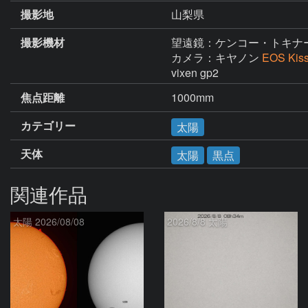
撮影地
山梨県
撮影機材
望遠鏡：ケンコー・トキナ
カメラ：キヤノン
EOS Kis
vixen gp2
焦点距離
1000mm
カテゴリー
太陽
天体
太陽
黒点
関連作品
太陽 2026/08/08
2026/8/8 太陽