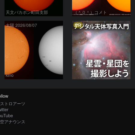
天文バカボン町田支部
（＾０＾）コメト
PR
太陽 2026/08/07
kino
llow
ストロアーツ
itter
ouTube
空アナウンス