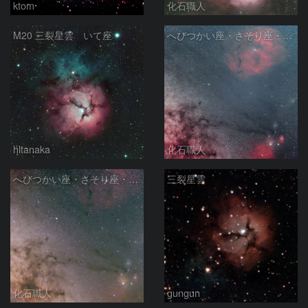
ktom
化石職人
M20 三裂星雲 いて座
へびつかい座・さそり座・いて座と天の川
hltanaka
化石職人
へびつかい座・さそり座・いて座と天の川
三裂星雲
化石職人
gungun