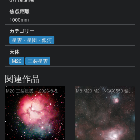
焦点距離
1000mm
カテゴリー
星雲・星団・銀河
天体
M20
三裂星雲
関連作品
M20 三裂星雲 2026-8-5
M8 M20 M21 NGC6559 猫の手星雲 いて座