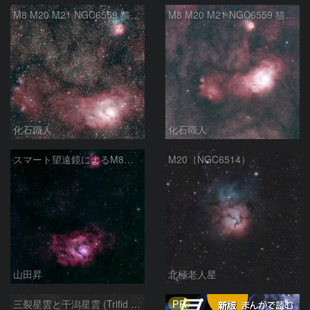
M8 M20 M21 NGC6559 猫の手星雲 いて座
M8 M20 M21 NGC6559 猫の手星雲 いて座
化石職人
化石職人
スマート望遠鏡によるM8とM20
M20（NGC6514）
山田昇
北極老人星
PR
三裂星雲と干潟星雲 (Trifid & Lagoon Nebulas)