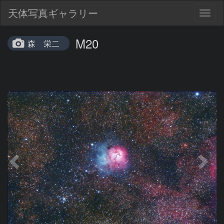
天体写真ギャラリー
Togg
navig
M20
森 栄二