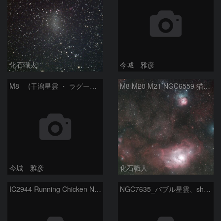
化石職人
今城 雅彦
M8 (干潟星雲 ・ ラグーン（Lagoon）星雲)
M8 M20 M21 NGC6559 猫の手星雲 いて座
今城 雅彦
化石職人
IC2944 Running Chicken Nebula
NGC7635_バブル星雲、sh2-157_くわがた星雲