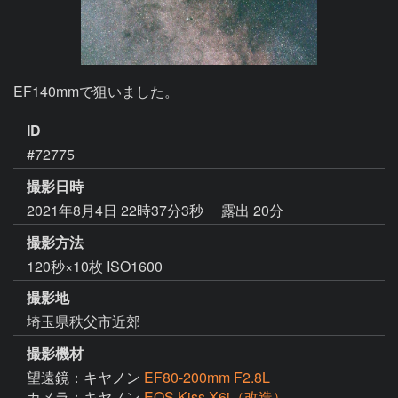
EF140mmで狙いました。
ID
#72775
撮影日時
2021年8月4日 22時37分3秒
露出 20分
撮影方法
120秒×10枚 ISO1600
撮影地
埼玉県秩父市近郊
撮影機材
望遠鏡：キヤノン
EF80-200mm F2.8L
カメラ：キヤノン
EOS Kiss X6i（改造）