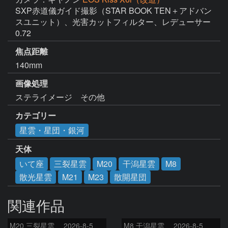
SXP赤道儀ガイド撮影（STAR BOOK TEN＋アドバン
スユニット）、光害カットフィルター、レデューサー
0.72
焦点距離
140mm
画像処理
ステライメージ　その他
カテゴリー
星雲・星団・銀河
天体
いて座
三裂星雲
M20
干潟星雲
M8
散光星雲
M21
M23
散開星団
関連作品
M20 三裂星雲 2026-8-5
M8 干潟星雲 2026-8-5