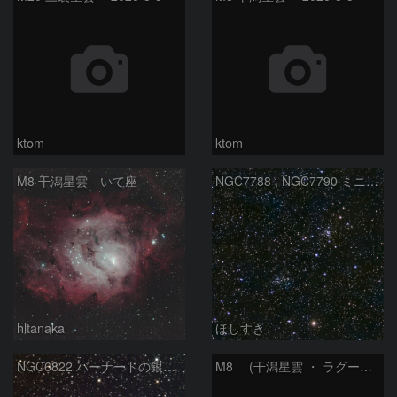
ktom
ktom
M8 干潟星雲 いて座
NGC7788 , NGC7790 ミニ二重星団
hltanaka
ほしすき
NGC6822 バーナードの銀河 いて座
M8 (干潟星雲 ・ ラグーン（Lagoon）星雲)