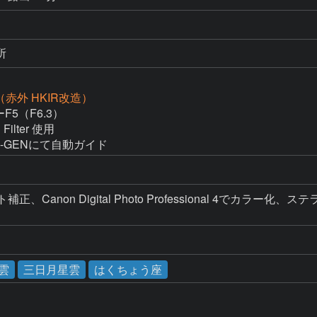
所
D（赤外 HKIR改造）
F5（F6.3）

Filter 使用

＋M-GENにて自動ガイド
正、Canon Digital Photo Professional 4でカラー化、
雲
三日月星雲
はくちょう座