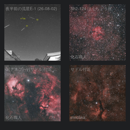
夜半前の流星E-1 (26-08-02)
Sh2-124 はくちょう座
alphavir
化石職人
α(デネブ)~γ(サドル)付近 NGC7000 北アメリカ星雲 IC5067~5070 ペリカン星雲 はくちょう座
サドル付近
化石職人
medaka