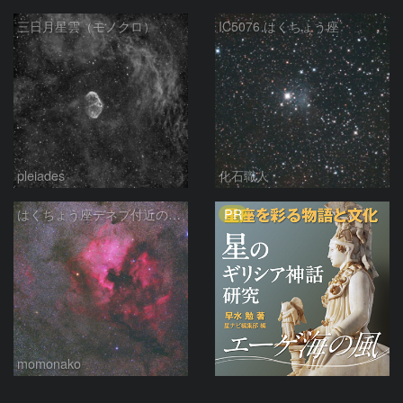
三日月星雲（モノクロ）
IC5076 はくちょう座
pleiades
化石職人
PR
はくちょう座デネブ付近の空域 260720
momonako