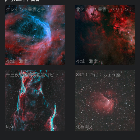
クレセント星雲とチューリップ星雲の真ん中あたりにある星雲 NGC6883 ???
北アメリカ星雲，ペリカン星雲，サドル付近，クレセント星雲，網状星雲・・・etc
今城 雅彦
今城 雅彦
十三夜での網状星雲（ピッカリングの三角）
Sh2-112 はくちょう座
take
化石職人