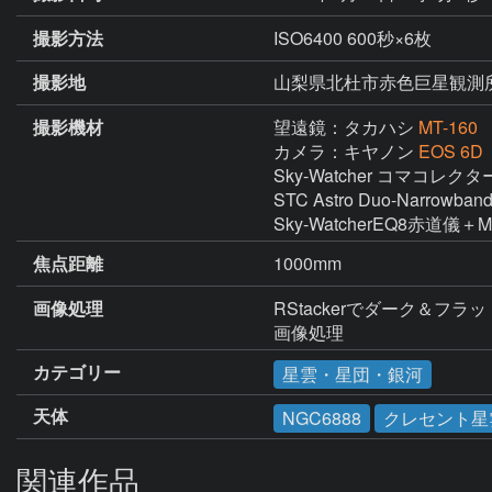
撮影方法
ISO6400 600秒×6枚
撮影地
山梨県北杜市赤色巨星観測
撮影機材
望遠鏡：タカハシ
MT-160
カメラ：キヤノン
EOS 6
Sky-Watcher コマコレクター
STC Astro Duo-Narrowband 
Sky-WatcherEQ8赤道儀
焦点距離
1000mm
画像処理
RStackerでダーク＆フラット補
画像処理
カテゴリー
星雲・星団・銀河
天体
NGC6888
クレセント星
関連作品