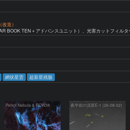
D（改造）
AR BOOK TEN＋アドバンスユニット）、光害カットフィルタ
網状星雲
超新星残骸
Pencil Nebula & RCW38
夜半前の流星E-1 (26-08-02)