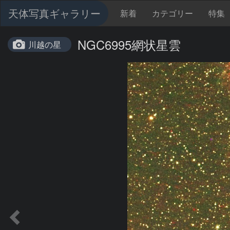
天体写真ギャラリー
新着
カテゴリー
特集
NGC6995網状星雲
川越の星