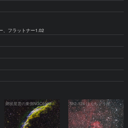
ー、フラットナー1.02
網状星雲の東側NGC6992
Sh2-124 はくちょう座