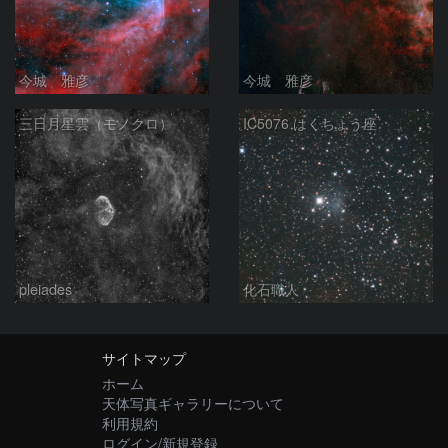
今城 雅彦
今城 雅彦
三日月星雲（モノクロ）
IC5076 はくちょう座
pleiades
化石職人
サイトマップ
ホーム
天体写真ギャラリーについて
利用規約
ログイン/新規登録