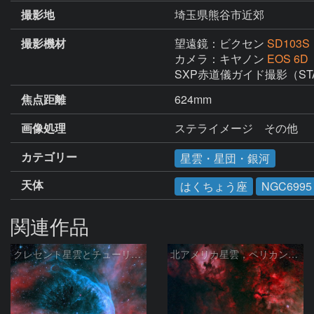
撮影地
埼玉県熊谷市近郊
撮影機材
望遠鏡：ビクセン
SD103S
カメラ：キヤノン
EOS 6
SXP赤道儀ガイド撮影（ST
焦点距離
624mm
画像処理
ステライメージ　その他
カテゴリー
星雲・星団・銀河
天体
はくちょう座
NGC6995
関連作品
クレセント星雲とチューリップ星雲の真ん中あたりにある星雲 NGC6883 ???
北アメリカ星雲，ペリカン星雲，サドル付近，クレセント星雲，網状星雲・・・etc