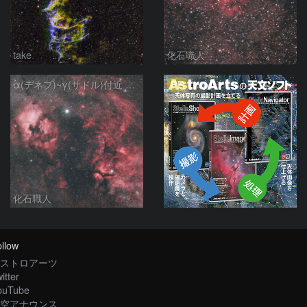
take
化石職人
PR
α(デネブ)~γ(サドル)付近 NGC7000 北アメリカ星雲 IC5067~5070 ペリカン星雲 はくちょう座
化石職人
llow
ストロアーツ
itter
ouTube
空アナウンス