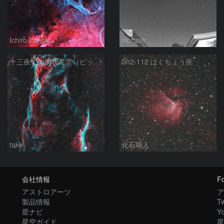
Ichiro Itagaki
alphavir
十三夜での網状星雲（ピッカリングの三角）
Sh2-112 はくちょう座
take
化石職人
会社情報
Fo
アストロアーツ
ア
製品情報
Tw
星ナビ
Y
星空ガイド
星