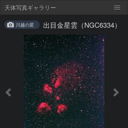
天体写真ギャラリー
Togg
navig
出目金星雲（NGC6334）
川越の星