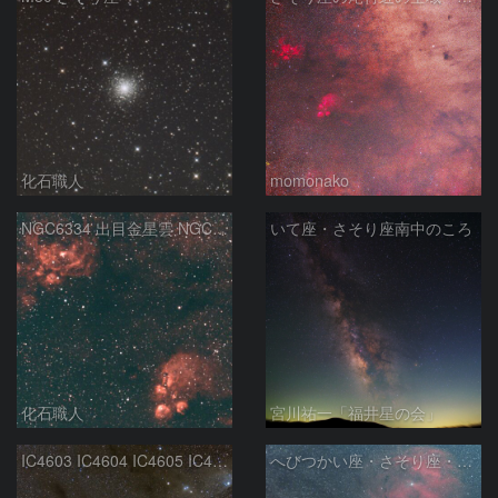
化石職人
momonako
NGC6334 出目金星雲 NGC6357 彼岸花星雲 さそり座
いて座・さそり座南中のころ
化石職人
宮川祐一「福井星の会」
IC4603 IC4604 IC4605 IC4606 Sh2-9 IC4592 カラフルタウン 青い馬頭星雲 さそり座
へびつかい座・さそり座・いて座と天の川