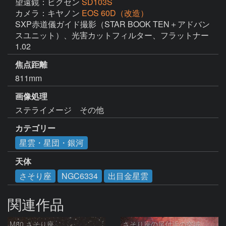
望遠鏡：ビクセン
SD103S
カメラ：キヤノン
EOS 60D（改造）
SXP赤道儀ガイド撮影（STAR BOOK TEN＋アドバン
スユニット）、光害カットフィルター、フラットナー
1.02
焦点距離
811mm
画像処理
ステライメージ　その他
カテゴリー
星雲・星団・銀河
天体
さそり座
NGC6334
出目金星雲
関連作品
M80 さそり座
さそり座の尾付近の空域 260718