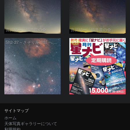
宮川祐一「福井星の会」
宮川祐一「福井星の会」
PR
Sh2-27～さそり座頭部 へびつかい座 さそり座
化石職人
サイトマップ
ホーム
天体写真ギャラリーについて
利用規約