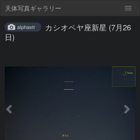
天体写真ギャラリー
Togg
navig
カシオペヤ座新星 (7月26
alphavir
日)