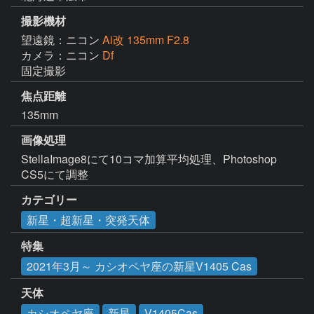
撮影機材
望遠鏡：ニコン
Ai改 135mm F2.8
カメラ：ニコン
Df
固定撮影
焦点距離
135mm
画像処理
StellaImage8にて10コマ加算平均処理、Photoshop 
CS5にて調整
カテゴリー
新星・超新星・突発天体
特集
2021年3月～ カシオペヤ座の新星V1405 Cas
天体
カシオペヤ座
新星
V1405Cas