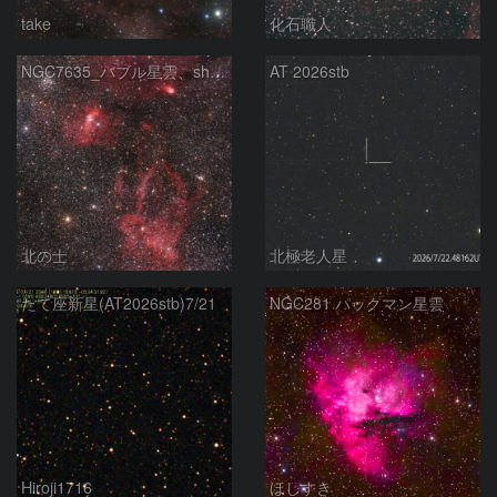
take
化石職人
NGC7635_バブル星雲、sh2-157_くわがた星雲
AT 2026stb
北の士
北極老人星
たて座新星(AT2026stb)7/21
NGC281 パックマン星雲
Hiroji1716
ほしすき