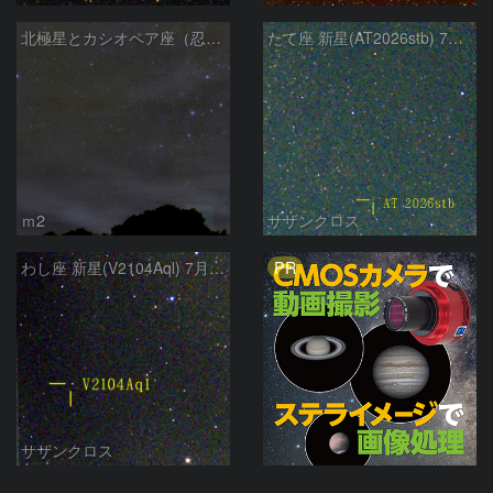
北極星とカシオペア座（忍び寄る秋）
たて座 新星(AT2026stb) 7月14日 Seestar50
ｍ2
サザンクロス
PR
わし座 新星(V2104Aql) 7月9日 Seestar50
サザンクロス