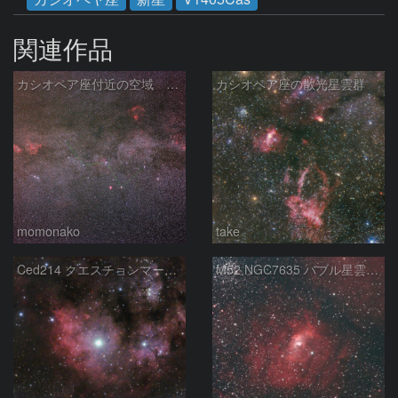
関連作品
カシオペア座付近の空域 260720
カシオペア座の散光星雲群
momonako
take
Ced214 クエスチョンマーク星雲の“心臓部”
M52 NGC7635 バブル星雲 Sh2-159 カシオペア座