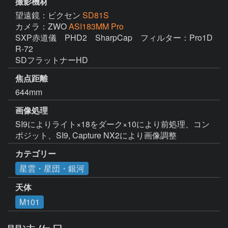
撮影機材
望遠鏡：ビクセン
SD81S
カメラ：ZWO
ASI183MM Pro
SXP赤道儀　PHD2　SharpCap　フィルター：Pro1D 
R-72

SDフラットナーHD
焦点距離
644mm
画像処理
SI9によりライト×18をダーク×10により前処理、コン
ポジット、SI9, Capture NX2により画像調整
カテゴリー
星雲・星団・銀河
天体
M101