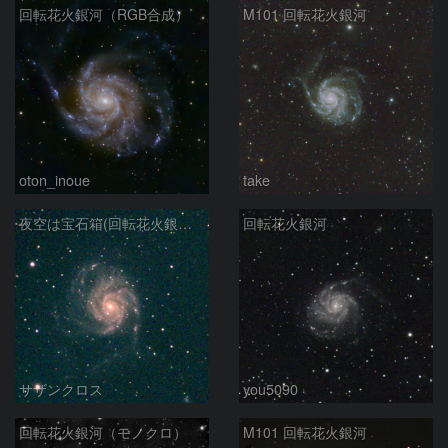
回転花火銀河（RGB合成）
M101 回転花火銀河
oton_inoue
take
夜空は宝石箱(回転花火銀河 M101) Seestar50
回転花火銀河
サザンクロス
you5090
回転花火銀河（モノクロ）
M101 回転花火銀河