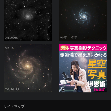
pleiades
松本 次男
PR
M101
Y-SAITO
サイトマップ