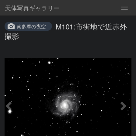
天体写真ギャラリー
Togg
navig
M101:市街地で近赤外
南多摩の夜空
撮影