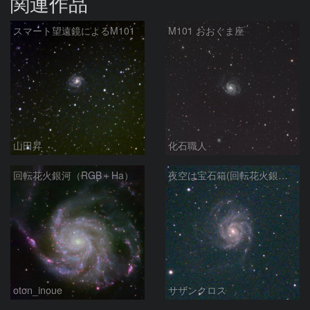
関連作品
スマート望遠鏡によるM101
M101 おおぐま座
山田昇
化石職人
回転花火銀河（RGB＋Ha）
夜空は宝石箱(回転花火銀河 M101) Seestar50
oton_inoue
サザンクロス