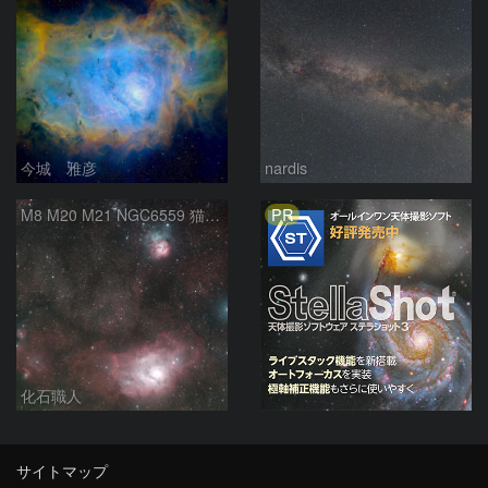
今城 雅彦
nardis
PR
M8 M20 M21 NGC6559 猫の手星雲 いて座
化石職人
サイトマップ