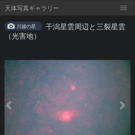
天体写真ギャラリー
Togg
navig
干潟星雲周辺と三裂星雲
川越の星
（光害地）