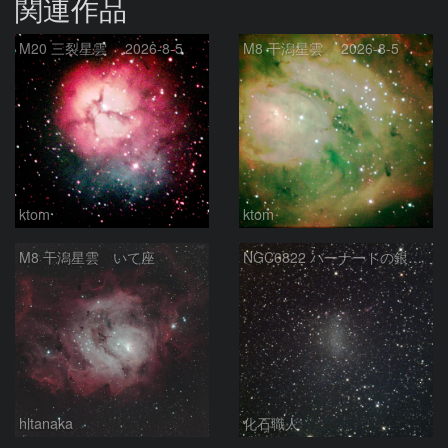
関連作品
M20 三裂星雲 2026-8-5
M8 干潟星雲 2026-8-5
ktom
ktom
M8 干潟星雲 いて座
NGC6822 バーナードの銀河 いて座
hltanaka
化石職人