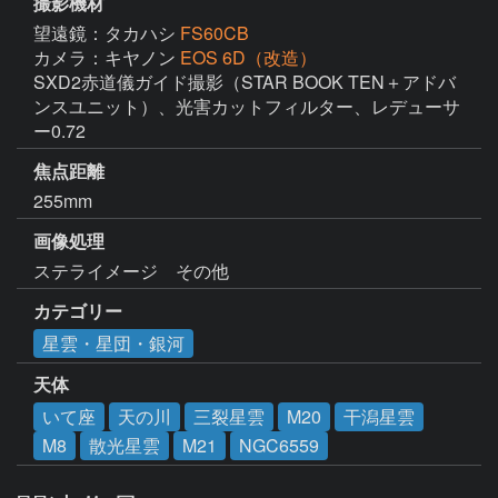
撮影機材
望遠鏡：タカハシ
FS60CB
カメラ：キヤノン
EOS 6D（改造）
SXD2赤道儀ガイド撮影（STAR BOOK TEN＋アドバ
ンスユニット）、光害カットフィルター、レデューサ
ー0.72
焦点距離
255mm
画像処理
ステライメージ　その他
カテゴリー
星雲・星団・銀河
天体
いて座
天の川
三裂星雲
M20
干潟星雲
M8
散光星雲
M21
NGC6559