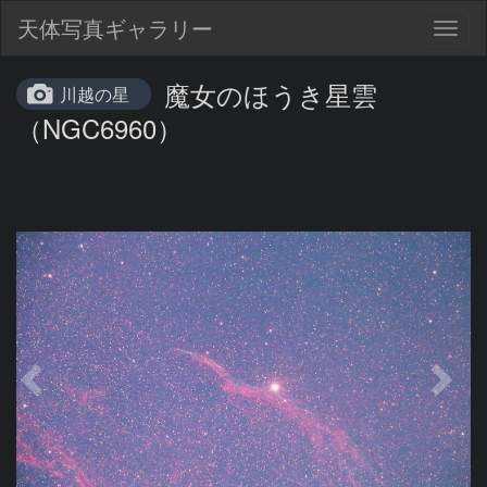
天体写真ギャラリー
Togg
navig
魔女のほうき星雲
川越の星
（NGC6960）