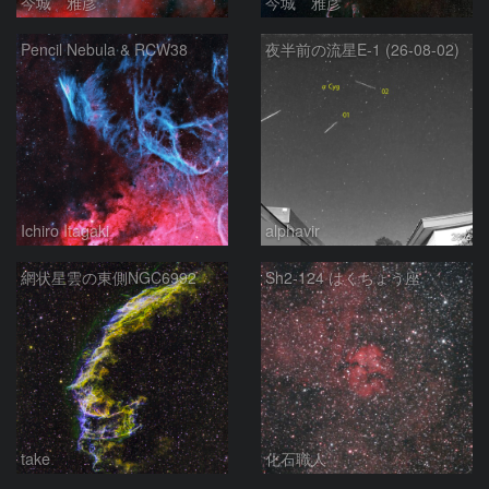
今城 雅彦
今城 雅彦
Pencil Nebula & RCW38
夜半前の流星E-1 (26-08-02)
Ichiro Itagaki
alphavir
網状星雲の東側NGC6992
Sh2-124 はくちょう座
take
化石職人