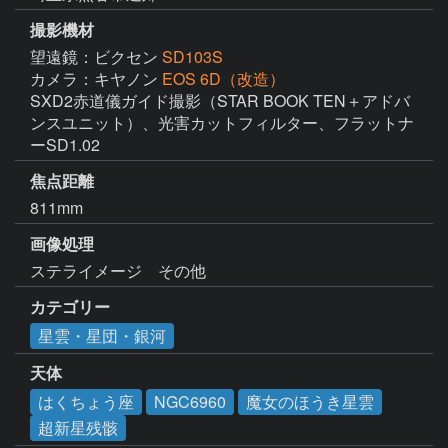
撮影機材
望遠鏡：ビクセン
SD103S
カメラ：キヤノン
EOS 6D（改造）
SXD2赤道儀ガイド撮影（STAR BOOK TEN＋アドバ
ンスユニット）、光害カットフィルター、フラットナ
ーSD1.02
焦点距離
811mm
画像処理
ステライメージ　その他
カテゴリー
星雲・星団・銀河
天体
はくちょう座
NGC6960
魔女のほうき星雲
超新星残骸