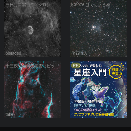
三日月星雲（モノクロ）
IC5076 はくちょう座
pleiades
化石職人
PR
十三夜での網状星雲（ピッカリングの三角）
take