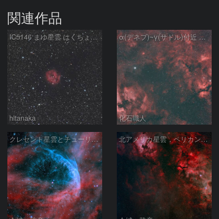
関連作品
IC5146 まゆ星雲 はくちょう座
α(デネブ)~γ(サドル)付近 NGC7000 北アメリカ星雲 IC5067~5070 ペリカン星雲 Sh2-112 はくちょう座
hltanaka
化石職人
クレセント星雲とチューリップ星雲の真ん中あたりにある星雲 NGC6883 ???
北アメリカ星雲，ペリカン星雲，サドル付近，クレセント星雲，網状星雲・・・etc