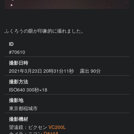
ふくろうの眼が印象的に撮れました。
ID
#70610
撮影日時
2021年3月23日 20時31分11秒
露出 90分
撮影方法
ISO640 300秒×18
撮影地
東京都稲城市
撮影機材
望遠鏡：ビクセン
VC200L
カメラ：ニコン
D810A