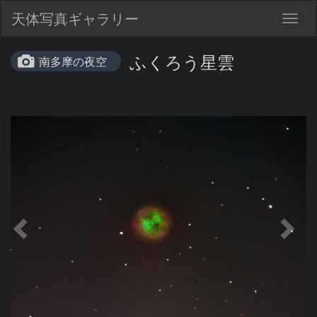
天体写真ギャラリー
Togg
navig
ふくろう星雲
南多摩の夜空