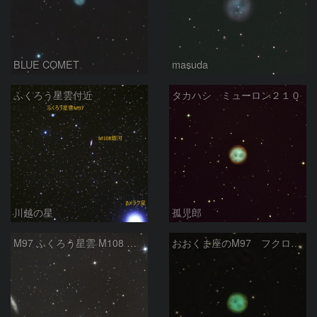
BLUE COMET
masuda
ふくろう星雲付近
タカハシ ミューロン２１０
川越の星
孤児郎
M97 ふくろう星雲 M108 おおぐま座
おおくま座のM97 フクロウ星雲