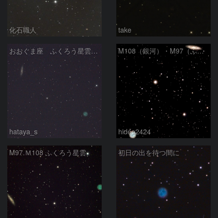
化石職人
take
おおぐま座 ふくろう星雲(M97)とM108銀河 2026/02/19
M108（銀河）・M97（ふくろう星雲）
hataya_s
hideo2424
M97.Ｍ108 ふくろう星雲
初日の出を待つ間に