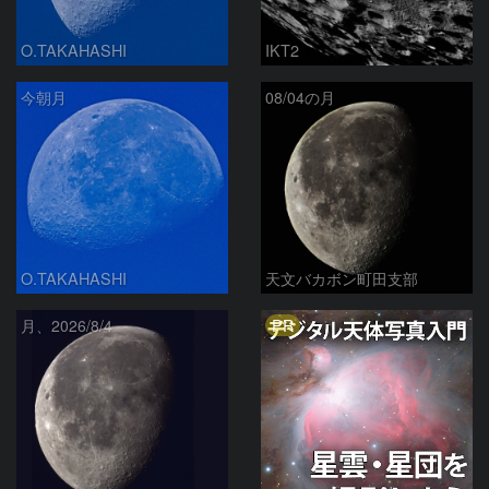
O.TAKAHASHI
IKT2
今朝月
08/04の月
O.TAKAHASHI
天文バカボン町田支部
PR
月、2026/8/4