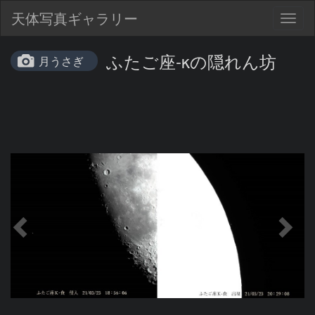
天体写真ギャラリー
Togg
navig
ふたご座-κの隠れん坊
月うさぎ