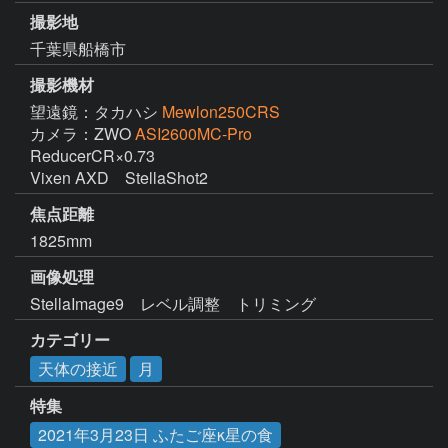
撮影地
千葉県船橋市
撮影機材
望遠鏡：タカハシ
Mewlon250CRS
カメラ：ZWO
ASI2600MC-Pro
ReducerCR×0.73

Vixen AXD　StellaShot2
焦点距離
1825mm
画像処理
StellaImage9　レベル調整　トリミング
カテゴリー
天体の接近
月
特集
2021年3月23日 ふたご座κ星の食