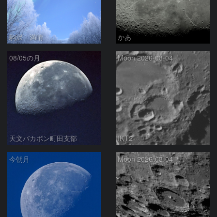
駒沢 満晴
かあ
08/05の月
Moon 2026-08-04
天文バカボン町田支部
IKT2
今朝月
Moon 2026-08-04