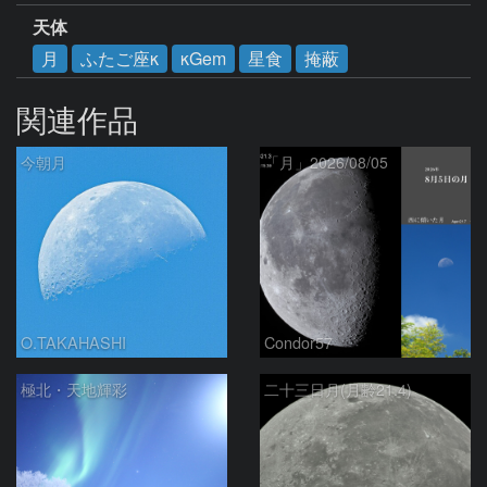
天体
月
ふたご座κ
κGem
星食
掩蔽
関連作品
今朝月
「月」2026/08/05
O.TAKAHASHI
Condor57
極北・天地輝彩
二十三日月(月齢21.4)