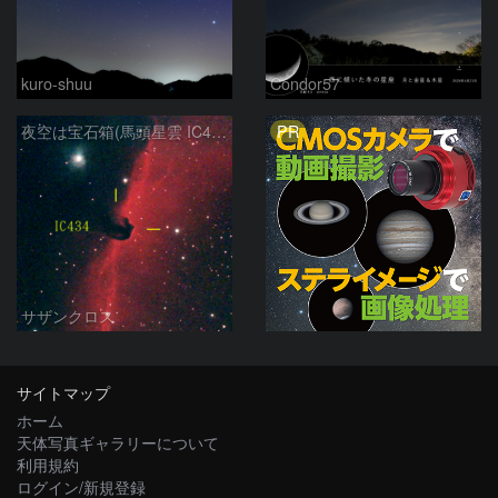
kuro-shuu
Condor57
PR
夜空は宝石箱(馬頭星雲 IC434) Seestar50
サザンクロス
サイトマップ
ホーム
天体写真ギャラリーについて
利用規約
ログイン/新規登録