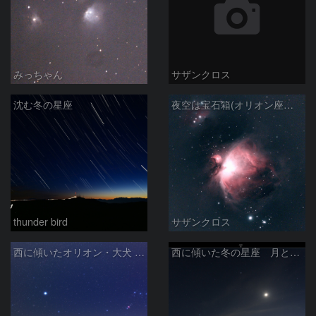
みっちゃん
サザンクロス
沈む冬の星座
夜空は宝石箱(オリオン座大星雲 M42) Seestar50
thunder bird
サザンクロス
西に傾いたオリオン・大犬 (2026/04/21)
西に傾いた冬の星座 月と金星＆木星