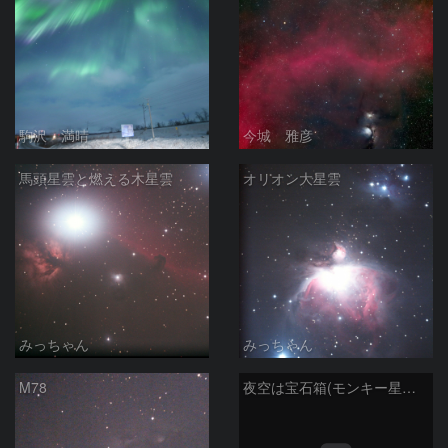
駒沢 満晴
今城 雅彦
馬頭星雲と燃える木星雲
オリオン大星雲
みっちゃん
みっちゃん
M78
夜空は宝石箱(モンキー星雲 NGC2174) Seestar50