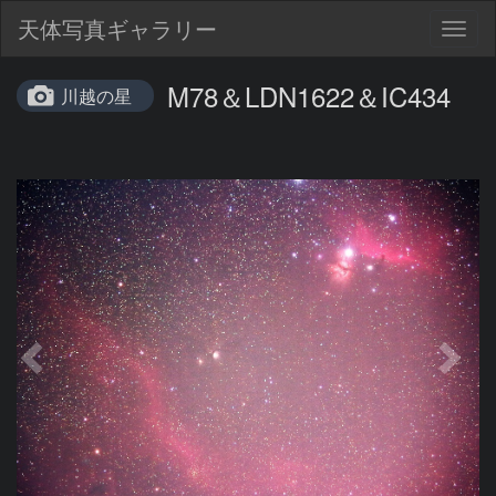
天体写真ギャラリー
Togg
navig
M78＆LDN1622＆IC434
川越の星