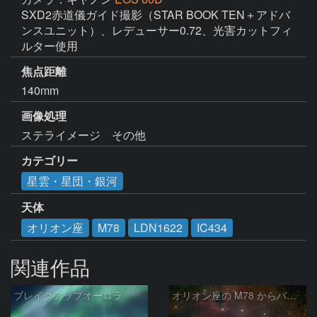
SXD2赤道儀ガイド撮影（STAR BOOK TEN＋アドバ
ンスユニット）、レデューサー0.72、光害カットフィ
ルター使用
焦点距離
140mm
画像処理
ステライメージ　その他
カテゴリー
星雲・星団・銀河
天体
オリオン座
M78
LDN1622
IC434
関連作品
ブレイクアップオーロラ
オリオン座の M78 からバーナードループをまたいで LDN1622あたり