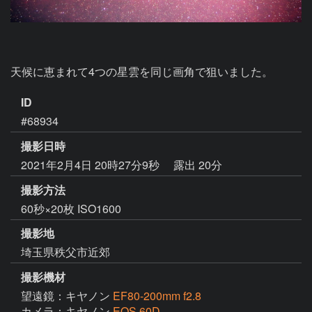
天候に恵まれて4つの星雲を同じ画角で狙いました。
ID
#68934
撮影日時
2021年2月4日 20時27分9秒
露出 20分
撮影方法
60秒×20枚 ISO1600
撮影地
埼玉県秩父市近郊
撮影機材
望遠鏡：キヤノン
EF80-200mm f2.8
カメラ：キヤノン
EOS 60D