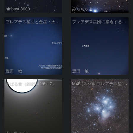
ninbasu3000
みっちゃん
プレアデス星団と金星・天王星の接近 2026/4/25
プレアデス星団に接近する金星と天王星 2026/4/21
豊田 敏
豊田 敏
すばる食（2025/11/6～7）
M45 (スバル プレアデス星団）
みっちゃん
ｍ2