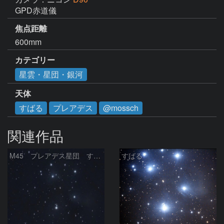
GPD赤道儀
焦点距離
600mm
カテゴリー
星雲・星団・銀河
天体
すばる
プレアデス
@mossch
関連作品
M45 プレアデス星団 すばる
すばる