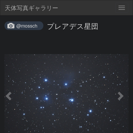
天体写真ギャラリー
Togg
navig
プレアデス星団
@mossch