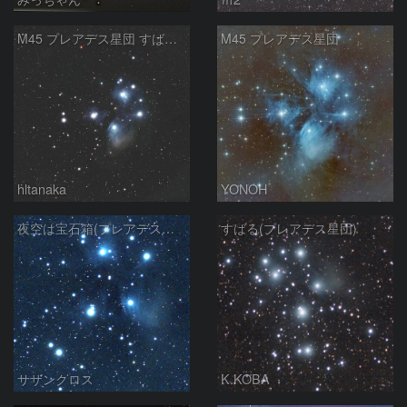
M45 プレアデス星団 すばる おうし座
M45 プレアデス星団
hltanaka
YONOH
夜空は宝石箱(プレアデス星団 M45) Seestar50
すばる(プレアデス星団)
サザンクロス
K.KOBA