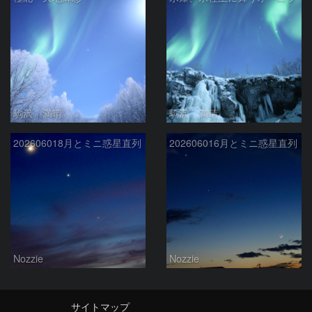
駒沢 満晴
駒沢 満晴
202606018月とミニ惑星直列
202606016月とミニ惑星直列
Nozzie
Nozzie
サイトマップ