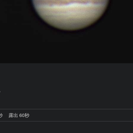
。
0秒
露出 60秒