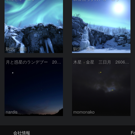
駒沢 満晴
駒沢 満晴
月と惑星のランデブー 2026/06/19
木星 金星 三日月 260618
nardis
momonako
会社情報
Fo