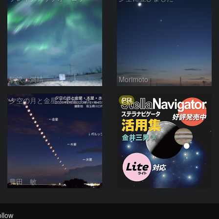
駒沢 満晴
Morimoto
PR
夕空の月と金星・木星・水星の接近 2026/6/18
豊田 敏
llow