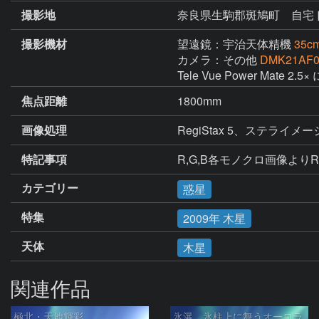
撮影地
奈良県生駒郡斑鳩町 自宅
撮影機材
望遠鏡：宇治天体精機
35
カメラ：その他
DMK21AF0
Tele Vue Power Mate 2.
焦点距離
1800mm
画像処理
RegiStax 5、ステライメージ 
特記事項
R,G,B各モノクロ画像より
カテゴリー
惑星
特集
2009年 木星
天体
木星
関連作品
極北・天地輝彩
氷瀑、氷柱上に舞うオーロラ