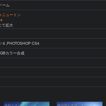
ドーム
cm ニュートン
4
5× にて拡大
6 ,PHOTOSHOP CS4
RGBカラー合成
氷柱とオーロラ
峡谷照らす月、オーロラ