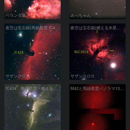
ベランダ鳥
みっちゃん
夜空は宝石箱(馬頭星雲 IC434) Seestar50
夜空は宝石箱(燃える木星雲 NGC2024) Seestar50
サザンクロス
サザンクロス
IC434 馬頭星雲・燃える木星雲
M42と馬頭星雲パノラマ135mm