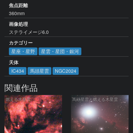
焦点距離
360mm
画像処理
ステライメージ6.0
カテゴリー
星座・星野
星雲・星団・銀河
天体
IC434
馬頭星雲
NGC2024
関連作品
燃える木星雲
馬頭星雲と燃える木星雲