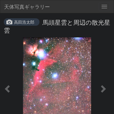
天体写真ギャラリー
Togg
navig
馬頭星雲と周辺の散光星
高田浩太郎
雲