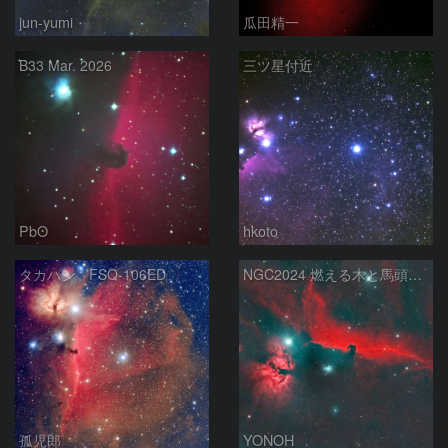
jun-yumi
瓜田精一
B33 Mar. 2026
三ツ星付近
PbO
hkoto
タカハシ FSQ-106ED
NGC2024 燃える木と馬頭星雲
孤児郎
YONOH