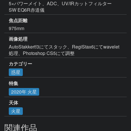
5×パワーメイト、ADC、UV/IRカットフィルター

SW EQ6R赤道儀
焦点距離
975mm
画像処理
AutoStakkert!3にてスタック、RegiStax6にてwavelet
処理、Photoshop CS5にて調整
カテゴリー
惑星
特集
2020年 火星
天体
火星
関連作品