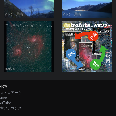
駒沢 満晴
駒沢 満晴
PR
勾玉星雲とおたまじゃくし星雲 2026/02/14
nardis
llow
ストロアーツ
itter
ouTube
空アナウンス