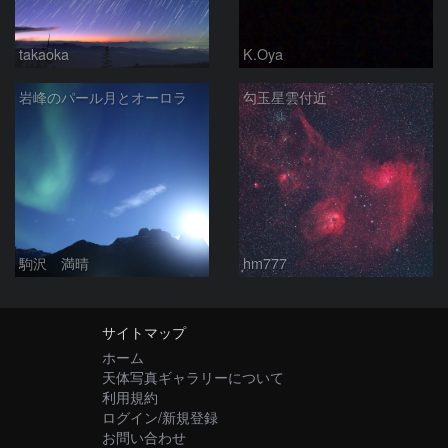
takaoka
K.Oya
岩峰のパール月とオーロラ
勾玉星雲付近
駒沢 満晴
hm777
サイトマップ
ホーム
天体写真ギャラリーについて
利用規約
ログイン/新規登録
お問い合わせ