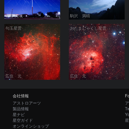
佐藤 純哉
駒沢 満晴
勾玉星雲
おたまじゃくし星雲
広住 元
広住 元
会社情報
Fo
アストロアーツ
ア
製品情報
Tw
星ナビ
Y
星空ガイド
星
オンラインショップ