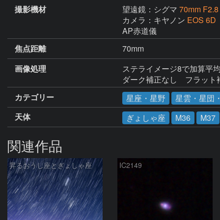
撮影機材
望遠鏡：シグマ
70mm F2.
カメラ：キヤノン
EOS 6
AP赤道儀
焦点距離
70mm
画像処理
ステライメージ8で加算平
ダーク補正なし　フラット
カテゴリー
星座・星野
星雲・星団
天体
ぎょしゃ座
M36
M37
関連作品
昇るおうし座とぎょしゃ座
IC2149