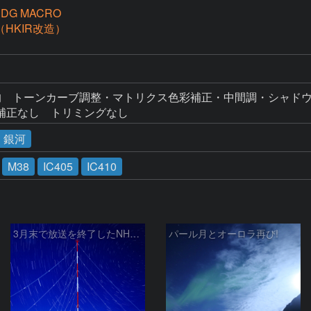
8 DG MACRO
D（HKIR改造）
均　トーンカーブ調整・マトリクス色彩補正・中間調・シャドウ
補正なし　トリミングなし
・銀河
M38
IC405
IC410
3月末で放送を終了したNHKラジオ第2放送の送信アンテナと星空
パール月とオーロラ再び!