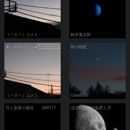
（＾０＾）コメト
銀河鬼太郎
★」金星の入り★
宵の明星
（＾０＾）コメト
Condor57
月と金星の接近 260717
ほぼ同位相の金星と月