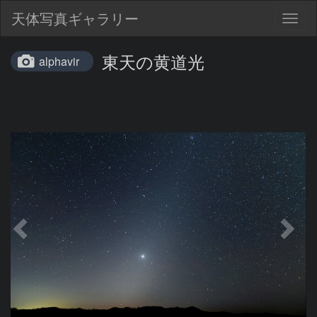
天体写真ギャラリー
Togg
navig
東天の黄道光
alphavir