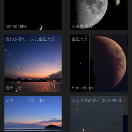
momonako
久保庭敦男
夏の夕暮れ 沈む金星と月 2026/7/20
金星と月
豊田 敏
Persephone
金星、レグレス、細い月（７月１６日）
月と金星の接近 (2) 2026/07/17