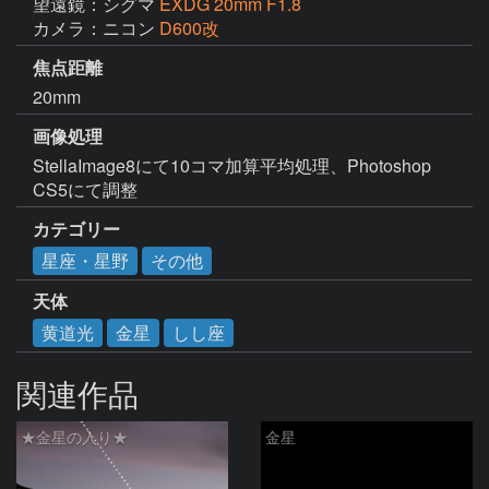
望遠鏡：シグマ
EXDG 20mm F1.8
カメラ：ニコン
D600改
焦点距離
20mm
画像処理
StellaImage8にて10コマ加算平均処理、Photoshop 
CS5にて調整
カテゴリー
星座・星野
その他
天体
黄道光
金星
しし座
関連作品
★金星の入り★
金星