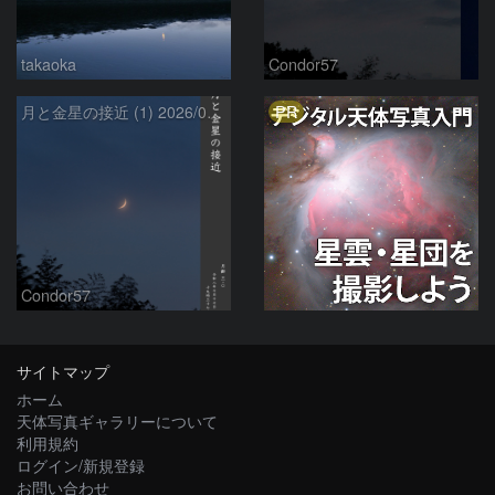
takaoka
Condor57
PR
月と金星の接近 (1) 2026/07/17
Condor57
サイトマップ
ホーム
天体写真ギャラリーについて
利用規約
ログイン/新規登録
お問い合わせ