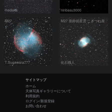
medaka
ninbasu3000
M27
M27 亜鈴状星雲 こぎつね座
T.Sugawara777
化石職人
サイトマップ
ホーム
天体写真ギャラリーについて
利用規約
ログイン/新規登録
お問い合わせ