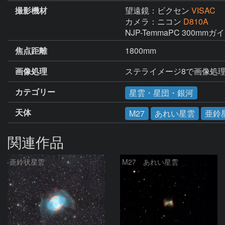
撮影機材
望遠鏡：ビクセン
VISAC
カメラ：ニコン
D810A
NJP-TemmaPC 300m
焦点距離
1800mm
画像処理
ステライメージ8で画像処理・P
カテゴリー
星雲・星団・銀河
天体
M27
あれい星雲
亜鈴
関連作品
亜鈴状星雲
M27 あれい星雲