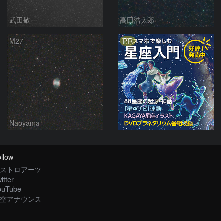
武田敬一
高田浩太郎
PR
M27
Naoyama
llow
ストロアーツ
itter
ouTube
空アナウンス