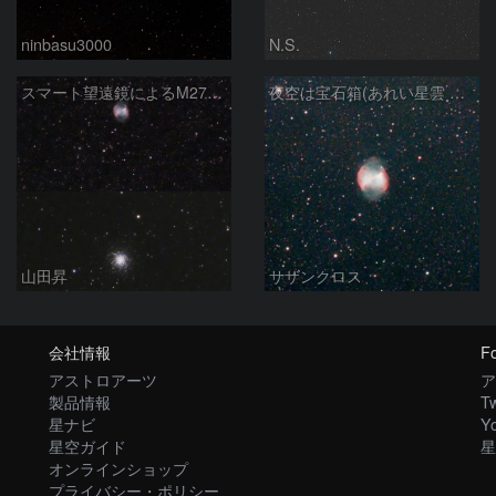
ninbasu3000
N.S.
スマート望遠鏡によるM27とM13
夜空は宝石箱(あれい星雲 M27) Seestar50
山田昇
サザンクロス
会社情報
Fo
アストロアーツ
ア
製品情報
Tw
星ナビ
Y
星空ガイド
星
オンラインショップ
プライバシー・ポリシー