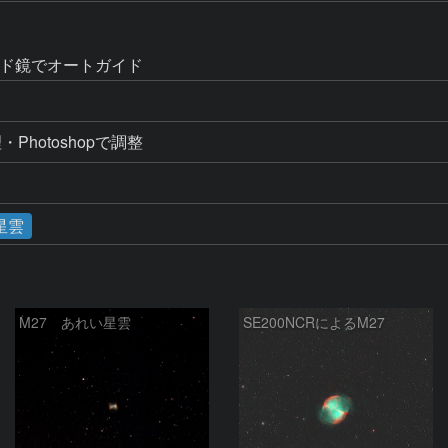
mガイド鏡でオートガイド
hotoshopで調整
星雲
M27 あれい星雲
SE200NCRによるM27