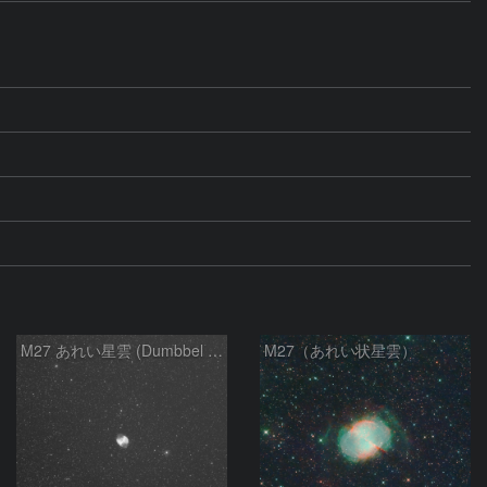
M27 あれい星雲 (Dumbbel Nebura/Apple Core Nebula)
M27（あれい状星雲）