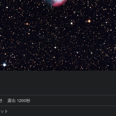
0秒
露出 1200秒
ジット