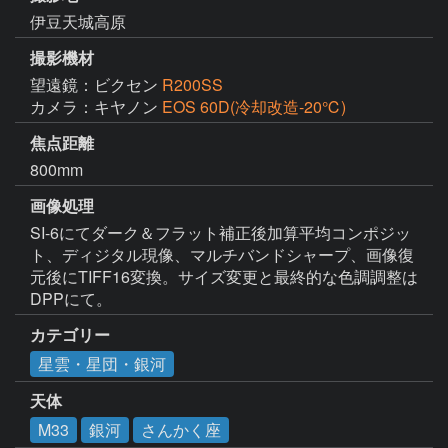
伊豆天城高原
撮影機材
望遠鏡：ビクセン
R200SS
カメラ：キヤノン
EOS 60D(冷却改造-20℃)
焦点距離
800mm
画像処理
SI-6にてダーク＆フラット補正後加算平均コンポジッ
ト、ディジタル現像、マルチバンドシャープ、画像復
元後にTIFF16変換。サイズ変更と最終的な色調調整は
DPPにて。
カテゴリー
星雲・星団・銀河
天体
M33
銀河
さんかく座