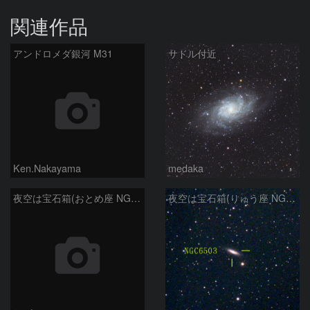
関連作品
アンドロメダ銀河 M31
サドル付近
Ken.Nakayama
medaka
夜空は宝石箱(おとめ座 NGC5566) Seestar50
夜空は宝石箱(りゅう座 NGC6503) Seestar50