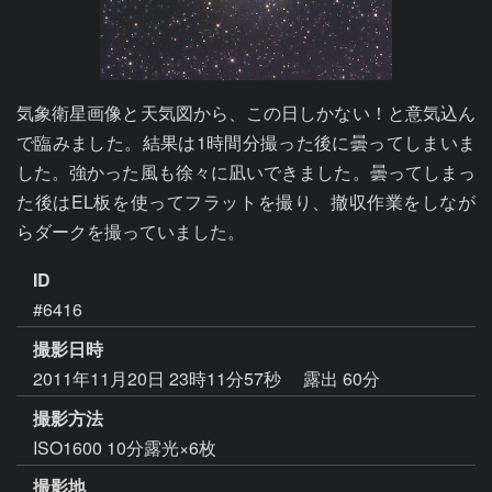
気象衛星画像と天気図から、この日しかない！と意気込ん
で臨みました。結果は1時間分撮った後に曇ってしまいま
した。強かった風も徐々に凪いできました。曇ってしまっ
た後はEL板を使ってフラットを撮り、撤収作業をしなが
らダークを撮っていました。
ID
#6416
撮影日時
2011年11月20日 23時11分57秒
露出 60分
撮影方法
ISO1600 10分露光×6枚
撮影地