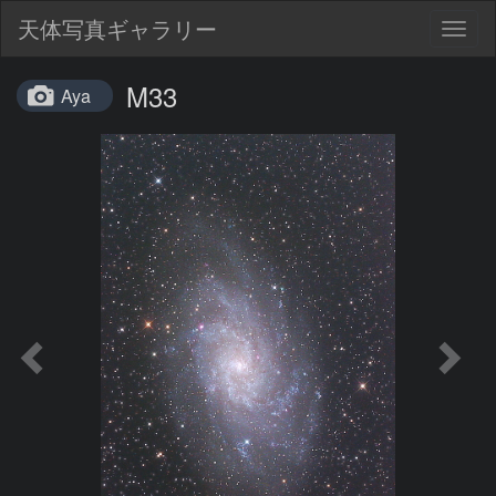
天体写真ギャラリー
Togg
navig
M33
Aya