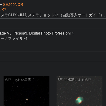
ー
SE200NCR
s X7
CMOSカメラQHY5-II-M, ステラショット2e（自動導入オートガイド）, Fujit
e V8, Picasa3, Digital Photo Professionl 4

ークファイル×4
M27 あれい星雲
SE200NCRによるM27