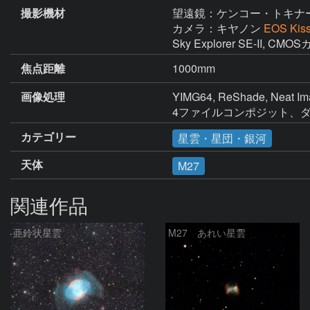
撮影機材
望遠鏡：ケンコー・トキナ
カメラ：キヤノン
EOS Kis
Sky Explorer SE-II, 
焦点距離
1000mm
画像処理
YIMG64, ReShade, Neat Imag
4ファイルコンポジット、ダ
カテゴリー
星雲・星団・銀河
天体
M27
関連作品
亜鈴状星雲
M27 あれい星雲