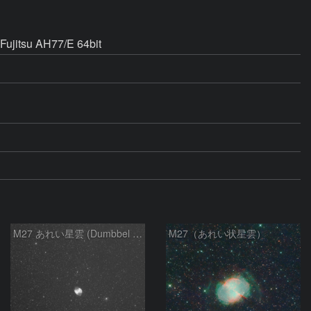
su AH77/E 64bit
M27 あれい星雲 (Dumbbel Nebura/Apple Core Nebula)
M27（あれい状星雲）