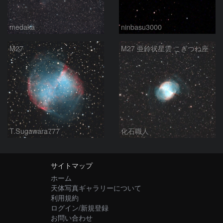
medaka
ninbasu3000
M27
M27 亜鈴状星雲 こぎつね座
T.Sugawara777
化石職人
サイトマップ
ホーム
天体写真ギャラリーについて
利用規約
ログイン/新規登録
お問い合わせ