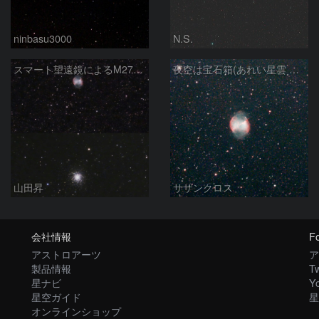
ninbasu3000
N.S.
スマート望遠鏡によるM27とM13
夜空は宝石箱(あれい星雲 M27) Seestar50
山田昇
サザンクロス
会社情報
Fo
アストロアーツ
ア
製品情報
Tw
星ナビ
Y
星空ガイド
星
オンラインショップ