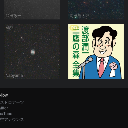
武田敬一
高田浩太郎
PR
M27
Naoyama
llow
ストロアーツ
itter
ouTube
空アナウンス