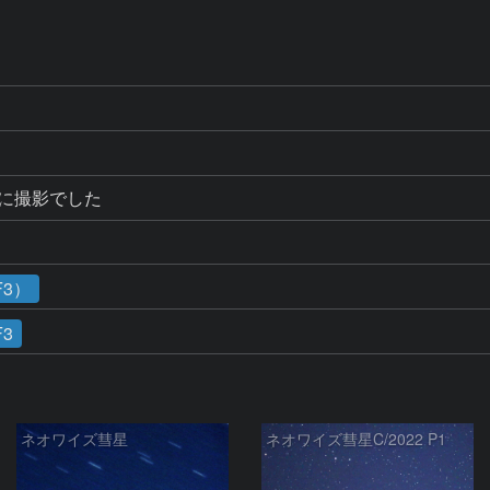
Mに撮影でした
F3）
F3
ネオワイズ彗星
ネオワイズ彗星C/2022 P1