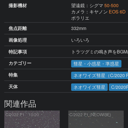
撮影機材
望遠鏡：シグマ
50-500
カメラ：キヤノン
EOS 6D
ポラリエ
焦点距離
332mm
画像処理
いろいろ
特記事項
トラツグミの鳴き声をBG
カテゴリー
彗星・小惑星・準惑星
特集
ネオワイズ彗星（C/2020 
天体
ネオワイズ彗星
C/2020
関連作品
C/2022 P1 10/20
C/2022 P1 (NEOWISE)