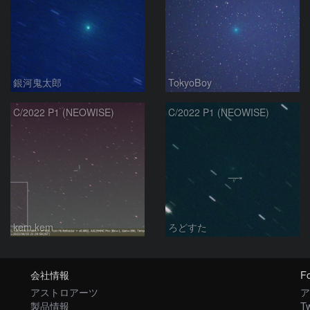
銀河鬼太郎
TokyoBoy
C/2022 P1 (NEOWISE)
C/2022 P1 (NEOWISE)
kem.kem
ろどすた
会社情報
Fo
アストロアーツ
ア
製品情報
Tw