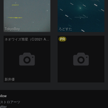
TokyoBoy
ろどすた
PR
ネオワイズ彗星（C/2021 A7） : 2022/04/07
新井優
llow
ストロアーツ
itter