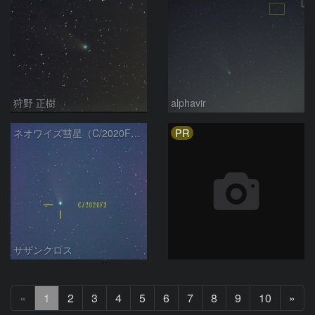
狩野 正樹
alphavir
PR
ネオワイズ彗星（C/2020F3）7月30日 200mm
サザンクロス
次
«
1
2
3
4
5
6
7
8
9
10
»
へ