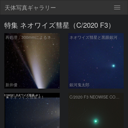
天体写真ギャラリー
Togg
navig
特集 ネオワイズ彗星（C/2020 F3）
再処理：300mmによるネオワイズ彗星
ネオワイズ彗星と黒眼銀河
新井優
銀河鬼太郎
★ネオワイズ彗星＃1
C/2020 F3 NEOWISE COMA SPIRAL ENVELOPE (コマの螺旋構造)