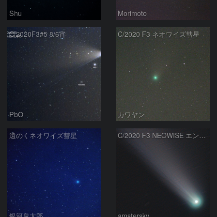
Shu
Morimoto
C/2020F3#5 8/6宵
C/2020 F3 ネオワイズ彗星
PbO
カワヤン
遠のくネオワイズ彗星
C/2020 F3 NEOWISE エンベロープ
銀河鬼太郎
amstersky