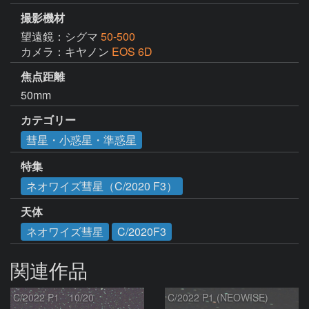
撮影機材
望遠鏡：シグマ
50-500
カメラ：キヤノン
EOS 6D
焦点距離
50mm
カテゴリー
彗星・小惑星・準惑星
特集
ネオワイズ彗星（C/2020 F3）
天体
ネオワイズ彗星
C/2020F3
関連作品
C/2022 P1 10/20
C/2022 P1 (NEOWISE)