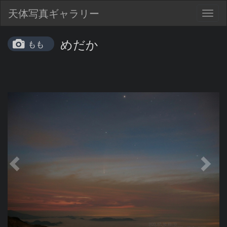
天体写真ギャラリー
Togg
navig
めだか
もも