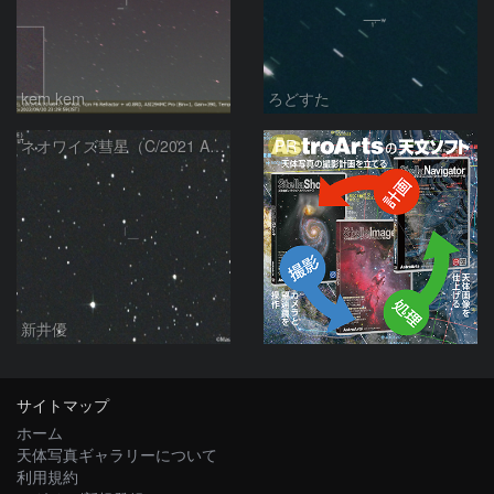
kem.kem
ろどすた
PR
ネオワイズ彗星（C/2021 A7） : 2022/04/07
新井優
サイトマップ
ホーム
天体写真ギャラリーについて
利用規約