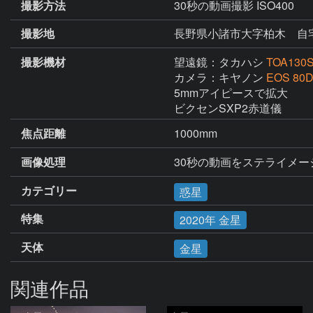
撮影方法
30秒の動画撮影 ISO400
撮影地
長野県小諸市大字柏木 自
撮影機材
望遠鏡：タカハシ
TOA130
カメラ：キヤノン
EOS 80
5mmアイピースで拡大

ビクセンSXP2赤道儀
焦点距離
1000mm
画像処理
30秒の動画をステライメ
カテゴリー
惑星
特集
2020年 金星
天体
金星
関連作品