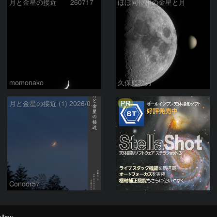
月と金星の接近 260717
ほぼ同位相の金星と月
momonako
久保庭敦男
PR
月と金星の接近 (1) 2026/07/17
Condor57
llow