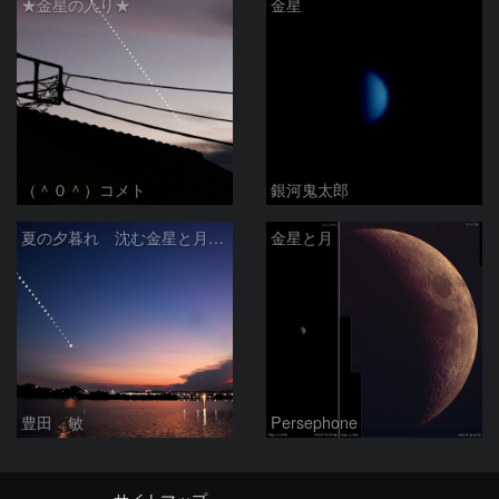
★金星の入り★
金星
（＾０＾）コメト
銀河鬼太郎
夏の夕暮れ 沈む金星と月 2026/7/20
金星と月
豊田 敏
Persephone
サイトマップ