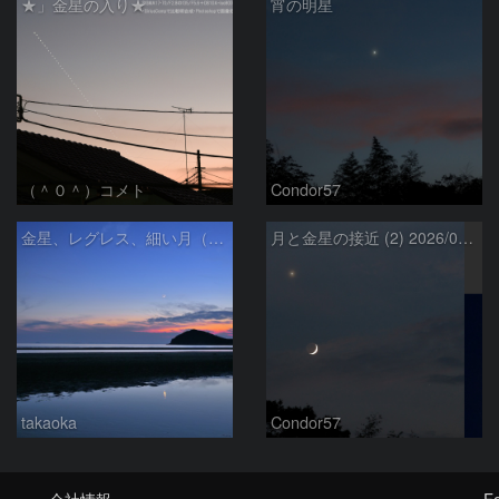
★」金星の入り★
宵の明星
（＾０＾）コメト
Condor57
金星、レグレス、細い月（７月１６日）
月と金星の接近 (2) 2026/07/17
takaoka
Condor57
会社情報
Fo