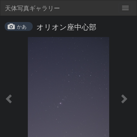
天体写真ギャラリー
Togg
navig
オリオン座中心部
かあ