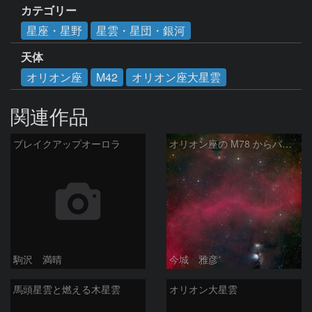
カテゴリー
星座・星野
星雲・星団・銀河
天体
オリオン座
M42
オリオン座大星雲
関連作品
ブレイクアップオーロラ
オリオン座の M78 からバーナードループをまたいで LDN1622あたり
駒沢 満晴
今城 雅彦
馬頭星雲と燃える木星雲
オリオン大星雲