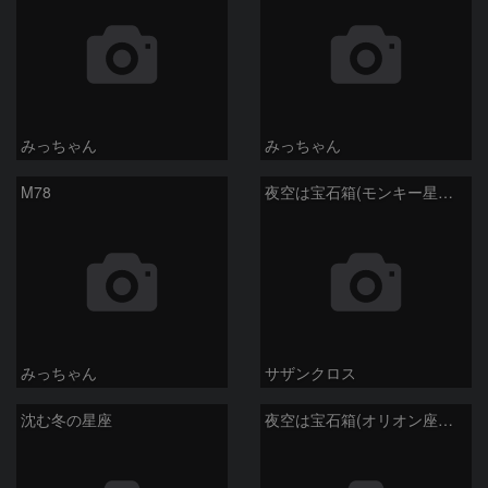
みっちゃん
みっちゃん
M78
夜空は宝石箱(モンキー星雲 NGC2174) Seestar50
みっちゃん
サザンクロス
沈む冬の星座
夜空は宝石箱(オリオン座大星雲 M42) Seestar50