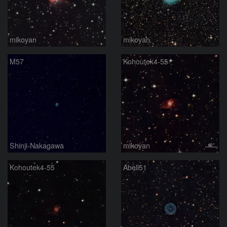
mikoyan
mikoyan
M57
Kohoutek4-55
Shinji-Nakagawa
mikoyan
Kohoutek4-55
Abell51