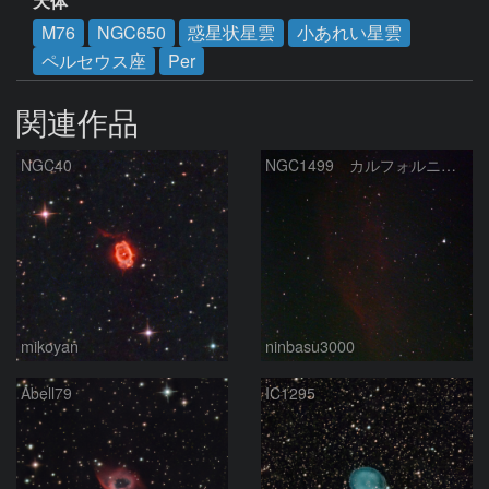
天体
M76
NGC650
惑星状星雲
小あれい星雲
ペルセウス座
Per
関連作品
NGC40
NGC1499 カルフォルニア星雲
mikoyan
ninbasu3000
Abell79
IC1295