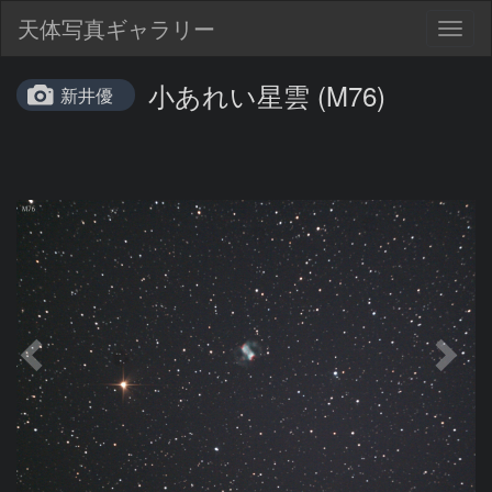
天体写真ギャラリー
Togg
navig
小あれい星雲 (M76)
新井優