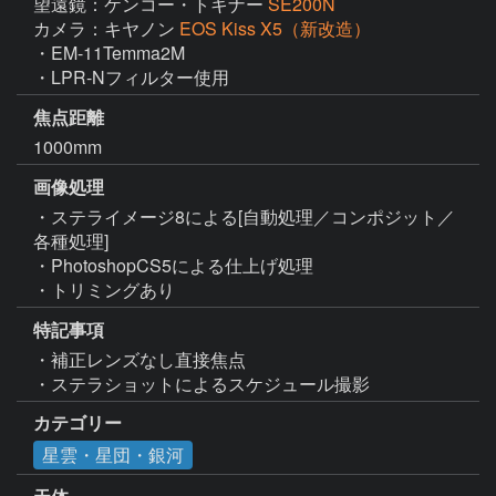
望遠鏡：ケンコー・トキナー
SE200N
カメラ：キヤノン
EOS Kiss X5（新改造）
・EM-11Temma2M

・LPR-Nフィルター使用
焦点距離
1000mm
画像処理
・ステライメージ8による[自動処理／コンポジット／
各種処理]

・PhotoshopCS5による仕上げ処理

・トリミングあり
特記事項
・補正レンズなし直接焦点

・ステラショットによるスケジュール撮影
カテゴリー
星雲・星団・銀河