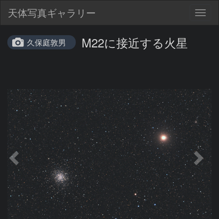
天体写真ギャラリー
Togg
navig
M22に接近する火星
久保庭敦男