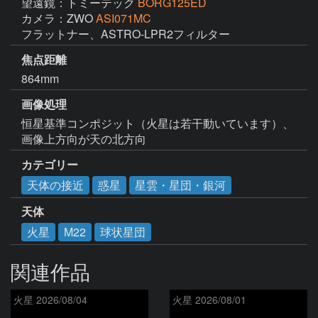
望遠鏡：トミーテック
BORG125ED
カメラ：ZWO
ASI071MC
フラットナー、ASTRO-LPR2フィルター
焦点距離
864mm
画像処理
恒星基準コンポジット（火星は若干動いています）、
画像上方向が天の北方向
カテゴリー
天体の接近
惑星
星雲・星団・銀河
天体
火星
M22
球状星団
関連作品
火星 2026/08/04
火星 2026/08/01