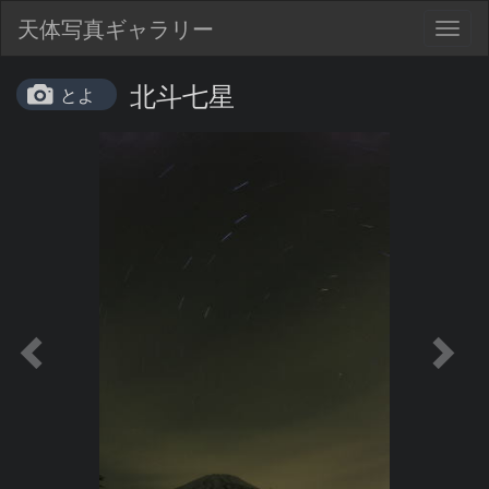
天体写真ギャラリー
Togg
navig
北斗七星
とよ